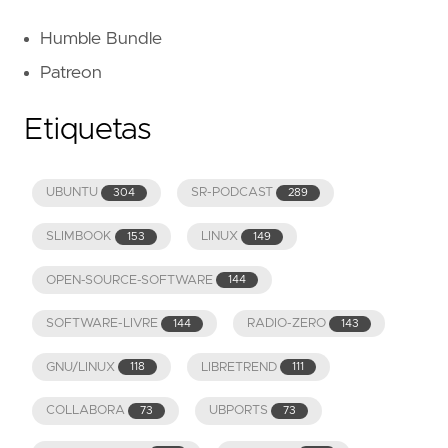
Humble Bundle
Patreon
Etiquetas
UBUNTU
SR-PODCAST
304
289
SLIMBOOK
LINUX
153
149
OPEN-SOURCE-SOFTWARE
144
SOFTWARE-LIVRE
RADIO-ZERO
144
143
GNU/LINUX
LIBRETREND
118
111
COLLABORA
UBPORTS
73
73