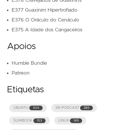
E378 Cravejados de Guaxinins
E377 Guaxinim Hipertrofiado
E376 O Oráculo do Cenáculo
E375 A Idade dos Cangaceiros
Apoios
Humble Bundle
Patreon
Etiquetas
UBUNTU
SR-PODCAST
304
289
SLIMBOOK
LINUX
153
149