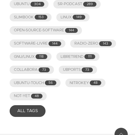
UBUNTU
SR-PODCAST
304
289
SLIMBOOK
LINUX
153
149
OPEN-SOURCE-SOFTWARE
144
SOFTWARE-LIVRE
RADIO-ZERO
144
143
GNU/LINUX
LIBRETREND
118
111
COLLABORA
UBPORTS
73
73
UBUNTU-TOUCH
NITROKEY
56
48
NOT-YET
48
ALL TAGS