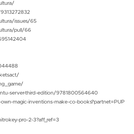
ltura/
479313272832
ultura/issues/65
ltura/pull/66
28695142404
37044488
ketsact/
ning_game/
ntu-server-third-edition/9781800564640
-own-magic-inventions-make-co-books?partnet=PUP
itrokey-pro-2-3?aff_ref=3