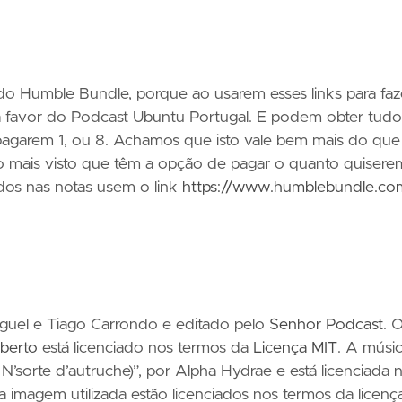
do Humble Bundle, porque ao usarem esses links para faz
 favor do Podcast Ubuntu Portugal. E podem obter tudo
pagarem 1, ou 8. Achamos que isto vale bem mais do que
 mais visto que têm a opção de pagar o quanto quisere
ados nas notas usem o link
https://www.humblebundle.co
iguel e Tiago Carrondo e editado pelo
Senhor Podcast
. 
berto
está licenciado nos termos da
Licença MIT
. A músi
N’sorte d’autruche)”, por Alpha Hydrae e está licenciada 
 a imagem utilizada estão licenciados nos termos da licenç