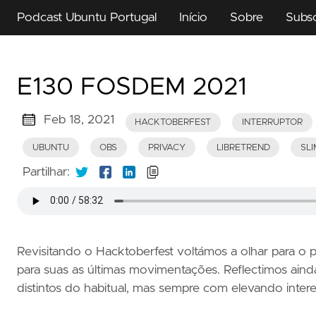
Podcast Ubuntu Portugal
Início
Sobre
Subs
E130 FOSDEM 2021
Feb 18, 2021
HACKTOBERFEST
INTERRUPTOR
UBUNTU
OBS
PRIVACY
LIBRETREND
SL
Partilhar:
Revisitando o Hacktoberfest voltámos a olhar para o p
para suas as últimas movimentações. Reflectimos ai
distintos do habitual, mas sempre com elevando intere