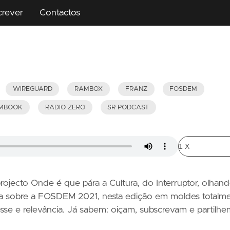
crever
Contactos
WIREGUARD
RAMBOX
FRANZ
FOSDEM
IMBOOK
RADIO ZERO
SR PODCAST
rojecto Onde é que pára a Cultura, do Interruptor, olhan
nda sobre a FOSDEM 2021, nesta edição em moldes totalm
sse e relevância. Já sabem: oiçam, subscrevam e partilhe