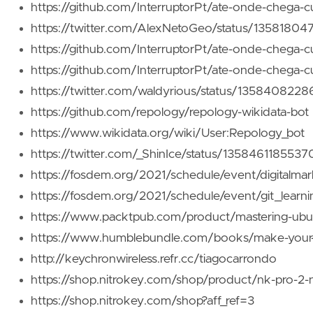
https://github.com/InterruptorPt/ate-onde-chega-cu
https://twitter.com/AlexNetoGeo/status/1358180
https://github.com/InterruptorPt/ate-onde-chega-c
https://github.com/InterruptorPt/ate-onde-chega-cu
https://twitter.com/waldyrious/status/13584082
https://github.com/repology/repology-wikidata-bot
https://www.wikidata.org/wiki/User:Repology_bot
https://twitter.com/_ShinIce/status/13584611855
https://fosdem.org/2021/schedule/event/digitalmar
https://fosdem.org/2021/schedule/event/git_lear
https://www.packtpub.com/product/mastering-ubu
https://www.humblebundle.com/books/make-your
http://keychronwireless.refr.cc/tiagocarrondo
https://shop.nitrokey.com/shop/product/nk-pro-2-n
https://shop.nitrokey.com/shop?aff_ref=3