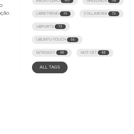
RADIO-ZERO
GNU/LINUX
143
118
do
ação.
LIBRETREND
COLLABORA
111
73
UBPORTS
73
UBUNTU-TOUCH
56
NITROKEY
NOT-YET
48
48
ALL TAGS