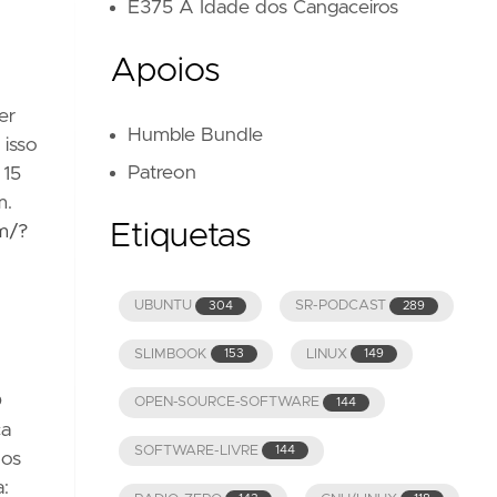
E375 A Idade dos Cangaceiros
Apoios
er
Humble Bundle
 isso
Patreon
 15
m.
Etiquetas
m/?
UBUNTU
SR-PODCAST
304
289
SLIMBOOK
LINUX
153
149
O
OPEN-SOURCE-SOFTWARE
144
ca
SOFTWARE-LIVRE
144
nos
a: