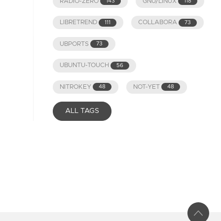
RADIO-ZERO
GNU/LINUX
143
118
LIBRETREND
COLLABORA
111
73
UBPORTS
73
UBUNTU-TOUCH
56
NITROKEY
NOT-YET
48
48
ALL TAGS