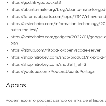
https://gpd.hk/gpdpocket3
https://ubuntu-mate.org/blog/ubuntu-mate-for-gp
https://forums.ubports.com/topic/7347/i-have-end
https://arstechnica.com/information-technology/2022
put-to-the-test/
https://arstechnica.com/gadgets/2022/01/google-dro
plan
https://github.com/gitpod-io/openvscode-server
https://shop.nitrokey.com/shop/product/nk-pro-2-n
https://shop.nitrokey.com/shop?aff_ref=3
https://youtube.com/PodcastUbuntuPortugal
Apoios
Podem apoiar o podcast usando os links de afiliados 