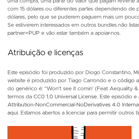
uma compra, uma parte do valor que pagam reverte a
com 15 dólares ou diferentes partes dependendo de 
dólares, pelo que se puderem paguem mais um pouco
Se estiverem interessados em outros bundles não list
partner=PUP
e vão estar também a apoiar-nos.
Atribuição e licenças
Este episódio foi produzido por Diogo Constantino, M
website é produzido por Tiago Carrondo e o
código a
do genérico é: “Won’t see it comin’ (Feat Aequality & 
termos da
CC0 1.0 Universal License
. Este episódio e
Attribution-NonCommercial-NoDerivatives 4.0 Intern
aqui
. Estamos abertos a licenciar para permitir outros t