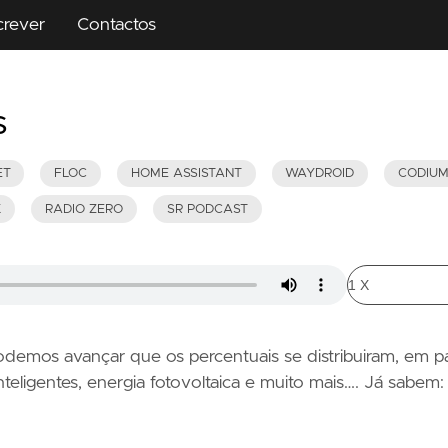
crever
Contactos
s
ET
FLOC
HOME ASSISTANT
WAYDROID
CODIU
K
RADIO ZERO
SR PODCAST
 podemos avançar que os percentuais se distribuiram, em p
teligentes, energia fotovoltaica e muito mais…. Já sabem: