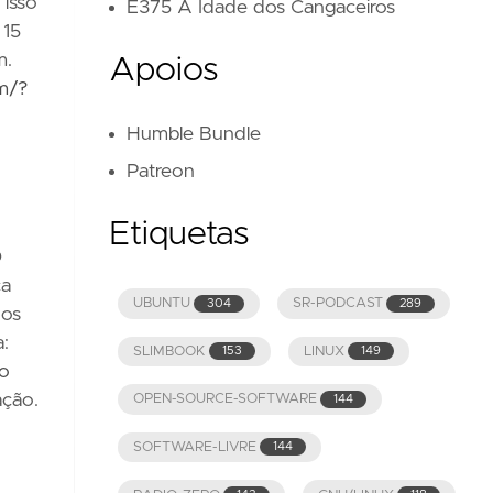
 isso
E375 A Idade dos Cangaceiros
 15
m.
Apoios
m/?
Humble Bundle
Patreon
Etiquetas
O
ca
UBUNTU
SR-PODCAST
304
289
nos
a:
SLIMBOOK
LINUX
153
149
do
ação.
OPEN-SOURCE-SOFTWARE
144
SOFTWARE-LIVRE
144