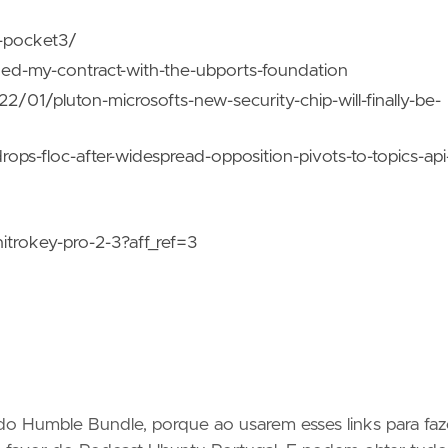
d-pocket3/
ed-my-contract-with-the-ubports-foundation
/01/pluton-microsofts-new-security-chip-will-finally-be-
ps-floc-after-widespread-opposition-pivots-to-topics-api
itrokey-pro-2-3?aff_ref=3
do Humble Bundle, porque ao usarem esses links para faz