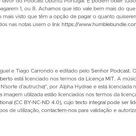
 favor do Podcast Ubuntu Portugal. E podem obter tudo
pagarem 1, ou 8. Achamos que isto vale bem mais do que
 mais visto que têm a opção de pagar o quanto quisere
ados nas notas usem o link
https://www.humblebundle.co
iguel e Tiago Carrondo e editado pelo
Senhor Podcast
. 
berto
está licenciado nos termos da
Licença MIT
. A músi
N’sorte d’autruche)”, por Alpha Hydrae e está licenciada 
 a imagem utilizada estão licenciados nos termos da licenç
ational (CC BY-NC-ND 4.0)
,
cujo texto integral pode ser li
ipos de utilização,
contactem-nos
para validação e autoriz