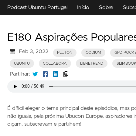
Podcast Ubuntu Portugal
Início
Sobre
Subs
E180 Aspirações Populare
Feb 3, 2022
PLUTON
CODIUM
GPD POCK
UBUNTU
COLLABORA
LIBRETREND
SLIMBOO
Partilhar:
É díficil eleger o tema principal deste episódios, mas
não iguais, pela próxima Ubucon Europe, aspiradores in
oiçam, subscrevam e partilhem!