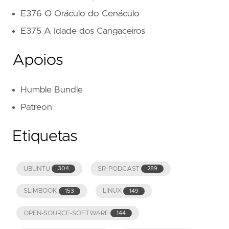
E376 O Oráculo do Cenáculo
E375 A Idade dos Cangaceiros
Apoios
Humble Bundle
Patreon
Etiquetas
UBUNTU
SR-PODCAST
304
289
SLIMBOOK
LINUX
153
149
OPEN-SOURCE-SOFTWARE
144