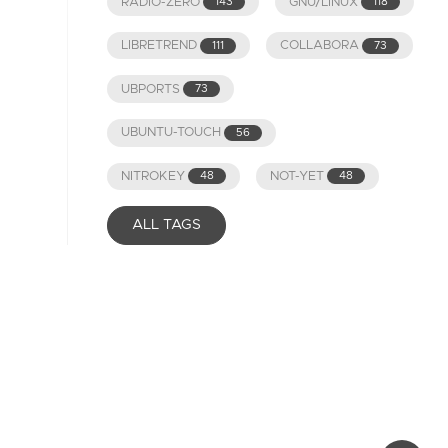
RADIO-ZERO
GNU/LINUX
143
118
LIBRETREND
COLLABORA
111
73
UBPORTS
73
UBUNTU-TOUCH
56
NITROKEY
NOT-YET
48
48
ALL TAGS