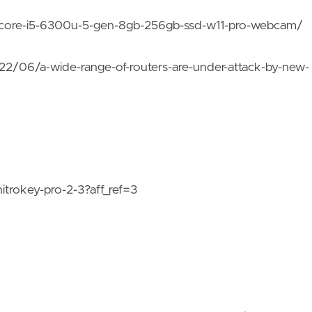
2-5-core-i5-6300u-5-gen-8gb-256gb-ssd-w11-pro-webcam/
22/06/a-wide-range-of-routers-are-under-attack-by-new-
itrokey-pro-2-3?aff_ref=3