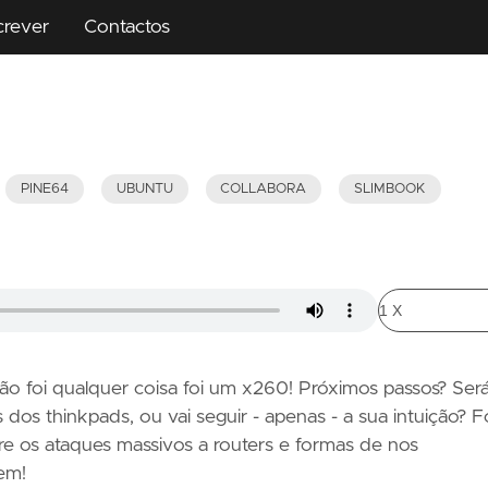
crever
Contactos
PINE64
UBUNTU
COLLABORA
SLIMBOOK
o foi qualquer coisa foi um x260! Próximos passos? Ser
 dos thinkpads, ou vai seguir - apenas - a sua intuição? F
bre os ataques massivos a routers e formas de nos
em!