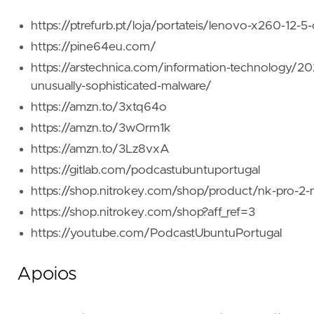
https://ptrefurb.pt/loja/portateis/lenovo-x260-1
https://pine64eu.com/
https://arstechnica.com/information-technology/20
unusually-sophisticated-malware/
https://amzn.to/3xtq64o
https://amzn.to/3wOrm1k
https://amzn.to/3Lz8vxA
https://gitlab.com/podcastubuntuportugal
https://shop.nitrokey.com/shop/product/nk-pro-2-n
https://shop.nitrokey.com/shop?aff_ref=3
https://youtube.com/PodcastUbuntuPortugal
Apoios