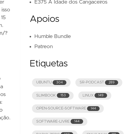
E375 A Idade dos Cangaceiros
er
 isso
Apoios
 15
m.
m/?
Humble Bundle
Patreon
Etiquetas
O
UBUNTU
SR-PODCAST
304
289
ca
nos
SLIMBOOK
LINUX
153
149
a:
OPEN-SOURCE-SOFTWARE
144
do
ação.
SOFTWARE-LIVRE
144