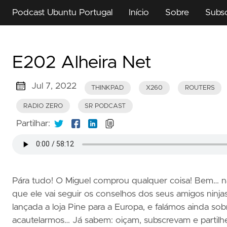
Podcast Ubuntu Portugal
Início
Sobre
Subs
E202 Alheira Net
Jul 7, 2022
THINKPAD
X260
ROUTERS
RADIO ZERO
SR PODCAST
Partilhar:
Pára tudo! O Miguel comprou qualquer coisa! Bem… nã
que ele vai seguir os conselhos dos seus amigos ninjas
lançada a loja Pine para a Europa, e falámos ainda so
acautelarmos… Já sabem: oiçam, subscrevam e partilh