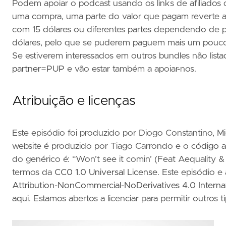
Podem apoiar o podcast usando os links de afiliados 
uma compra, uma parte do valor que pagam reverte a
com 15 dólares ou diferentes partes dependendo de 
dólares, pelo que se puderem paguem mais um pouco
Se estiverem interessados em outros bundles não list
partner=PUP
e vão estar também a apoiar-nos.
Atribuição e licenças
Este episódio foi produzido por Diogo Constantino, M
website é produzido por Tiago Carrondo e o
código a
do genérico é: “Won’t see it comin’ (Feat Aequality & 
termos da
CC0 1.0 Universal License
. Este episódio e
Attribution-NonCommercial-NoDerivatives 4.0 Intern
aqui
. Estamos abertos a licenciar para permitir outros t