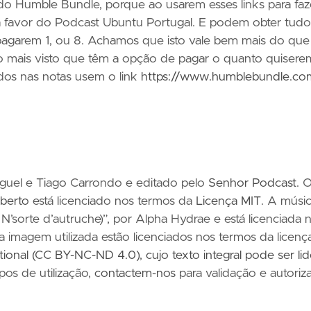
do Humble Bundle, porque ao usarem esses links para faz
 favor do Podcast Ubuntu Portugal. E podem obter tudo
pagarem 1, ou 8. Achamos que isto vale bem mais do que
 mais visto que têm a opção de pagar o quanto quisere
ados nas notas usem o link
https://www.humblebundle.co
iguel e Tiago Carrondo e editado pelo
Senhor Podcast
. 
berto
está licenciado nos termos da
Licença MIT
. A músi
N’sorte d’autruche)”, por Alpha Hydrae e está licenciada 
 a imagem utilizada estão licenciados nos termos da licenç
ational (CC BY-NC-ND 4.0)
,
cujo texto integral pode ser li
ipos de utilização,
contactem-nos
para validação e autoriz