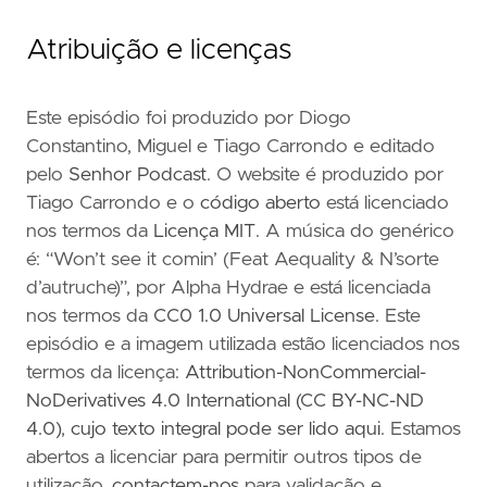
Atribuição e licenças
Este episódio foi produzido por Diogo
Constantino, Miguel e Tiago Carrondo e editado
pelo
Senhor Podcast
. O website é produzido por
Tiago Carrondo e o
código aberto
está licenciado
nos termos da
Licença MIT
. A música do genérico
é: “Won’t see it comin’ (Feat Aequality & N’sorte
d’autruche)”, por Alpha Hydrae e está licenciada
nos termos da
CC0 1.0 Universal License
. Este
episódio e a imagem utilizada estão licenciados nos
termos da licença:
Attribution-NonCommercial-
NoDerivatives 4.0 International (CC BY-NC-ND
4.0)
,
cujo texto integral pode ser lido aqui
. Estamos
abertos a licenciar para permitir outros tipos de
utilização,
contactem-nos
para validação e