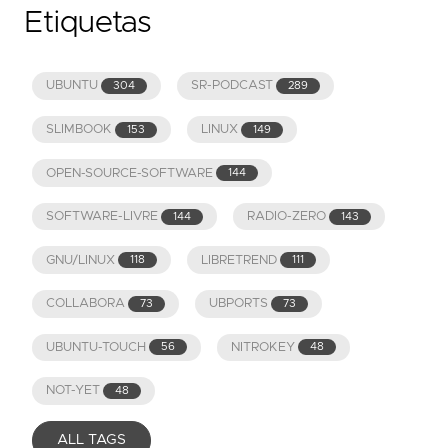
Etiquetas
UBUNTU
SR-PODCAST
304
289
SLIMBOOK
LINUX
153
149
OPEN-SOURCE-SOFTWARE
144
SOFTWARE-LIVRE
RADIO-ZERO
144
143
GNU/LINUX
LIBRETREND
118
111
COLLABORA
UBPORTS
73
73
UBUNTU-TOUCH
NITROKEY
56
48
NOT-YET
48
ALL TAGS