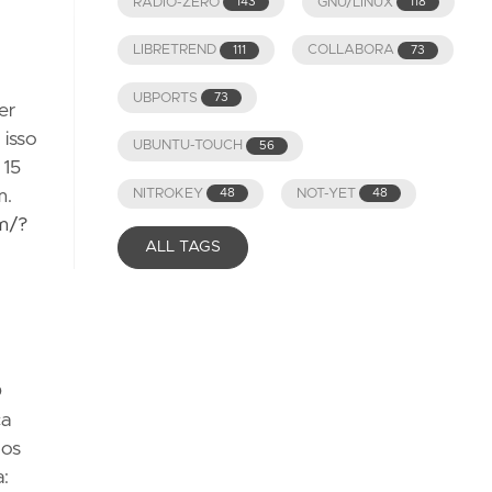
RADIO-ZERO
GNU/LINUX
143
118
LIBRETREND
COLLABORA
111
73
UBPORTS
73
er
 isso
UBUNTU-TOUCH
56
 15
m.
NITROKEY
NOT-YET
48
48
m/?
ALL TAGS
O
ca
nos
a: