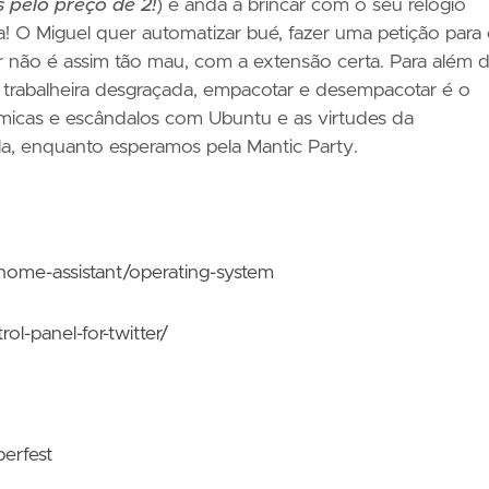
s pelo preço de 2!
) e anda a brincar com o seu relógio
! O Miguel quer automatizar bué, fazer uma petição para
ter não é assim tão mau, com a extensão certa. Para além d
trabalheira desgraçada, empacotar e desempacotar é o
micas e escândalos com Ubuntu e as virtudes da
, enquanto esperamos pela Mantic Party.
home-assistant/operating-system
ol-panel-for-twitter/
erfest