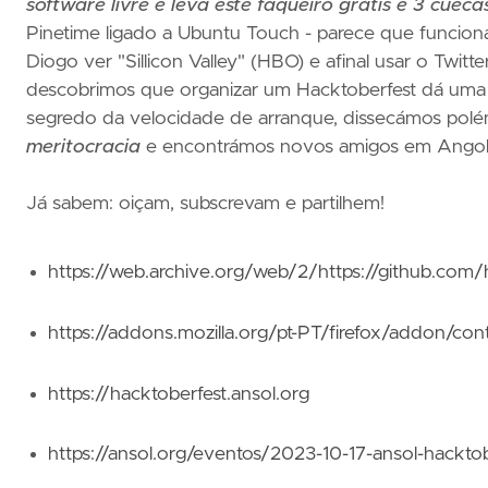
software livre e leva este faqueiro grátis e 3 cueca
Pinetime ligado a Ubuntu Touch - parece que funciona
Diogo ver "Sillicon Valley" (HBO) e afinal usar o Twit
descobrimos que organizar um Hacktoberfest dá uma 
segredo da velocidade de arranque, dissecámos polé
meritocracia
e encontrámos novos amigos em Angola
Já sabem: oiçam, subscrevam e partilhem!
https://web.archive.org/web/2/https://github.com/
https://addons.mozilla.org/pt-PT/firefox/addon/contr
https://hacktoberfest.ansol.org
https://ansol.org/eventos/2023-10-17-ansol-hacktob