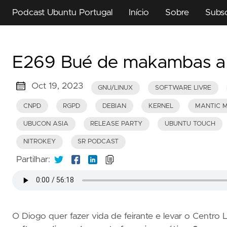
Podcast Ubuntu Portugal
Início
Sobre
Subs
E269 Bué de makambas a
Oct 19, 2023
GNU/LINUX
SOFTWARE LIVRE
CNPD
RGPD
DEBIAN
KERNEL
MANTIC 
UBUCON ASIA
RELEASE PARTY
UBUNTU TOUCH
NITROKEY
SR PODCAST
Partilhar:
O Diogo quer fazer vida de feirante e levar o Centro L