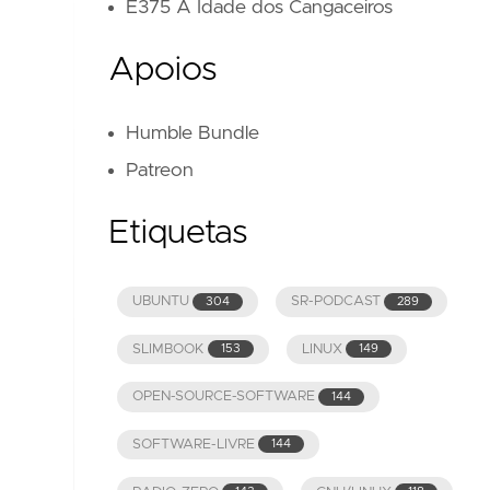
E375 A Idade dos Cangaceiros
Apoios
Humble Bundle
Patreon
Etiquetas
UBUNTU
SR-PODCAST
304
289
SLIMBOOK
LINUX
153
149
OPEN-SOURCE-SOFTWARE
144
SOFTWARE-LIVRE
144