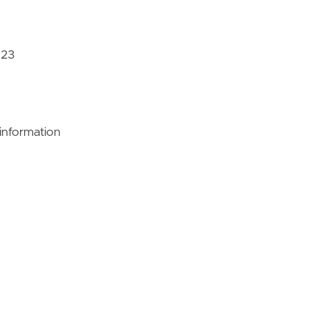
023
information