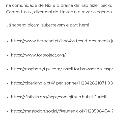
na comunidade de Nix e o drama de não fazer backups
Centro Linux, dizer mal do Linkedin e rever a agenda
Já sabem: oiçam, subscrevam e partilhem!
https://www.bertrand.pt/livro/os-tres-d-dos-medi
https://www.torproject.org/
https://raspberrytips.com/install-tor-browser-on-rasp
https://ciberlandia.pt/@per_sonne/11234262107119
https://flathub.org/apps/com.github.huluti.Curtail
https://mastodon.social/@eugenialoli/1123586454