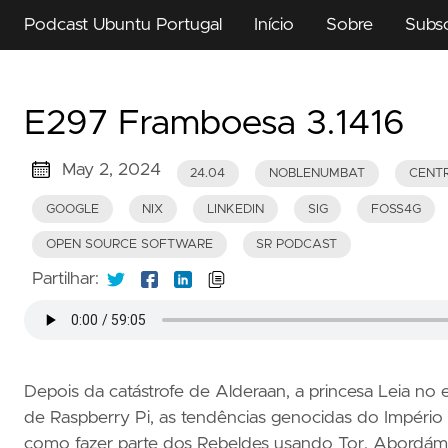
Podcast Ubuntu Portugal
Início
Sobre
Subs
E297 Framboesa 3.1416
May 2, 2024
24.04
NOBLENUMBAT
CENT
GOOGLE
NIX
LINKEDIN
SIG
FOSS4G
OPEN SOURCE SOFTWARE
SR PODCAST
Partilhar:
Depois da catástrofe de Alderaan, a princesa Leia no
de Raspberry Pi, as tendências genocidas do Império G
como fazer parte dos Rebeldes usando Tor. Abordá