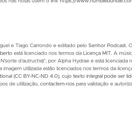
ados nas notas usem o link
https://www.humblebundle.co
iguel e Tiago Carrondo e editado pelo
Senhor Podcast
. 
berto
está licenciado nos termos da
Licença MIT
. A músi
N’sorte d’autruche)”, por Alpha Hydrae e está licenciada 
 a imagem utilizada estão licenciados nos termos da licenç
ational (CC BY-NC-ND 4.0)
,
cujo texto integral pode ser li
ipos de utilização,
contactem-nos
para validação e autoriz