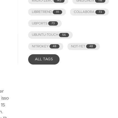
RADIO-ZERO
GNU/LINUX
143
118
LIBRETREND
COLLABORA
111
73
UBPORTS
73
UBUNTU-TOUCH
56
NITROKEY
NOT-YET
48
48
ALL TAGS
er
 isso
 15
m.