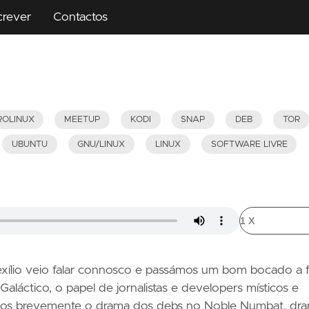
crever
Contactos
ROLINUX
MEETUP
KODI
SNAP
DEB
TOR
UBUNTU
GNU/LINUX
LINUX
SOFTWARE LIVRE
 exílio veio falar connosco e passámos um bom bocado a f
aláctico, o papel de jornalistas e developers místicos e
mos brevemente o drama dos debs no Noble Numbat, dr