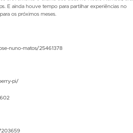
. E ainda houve tempo para partilhar experiências no
 para os próximos meses.
a-jose-nuno-matos/25461378
berry-pi/
3602
17203659