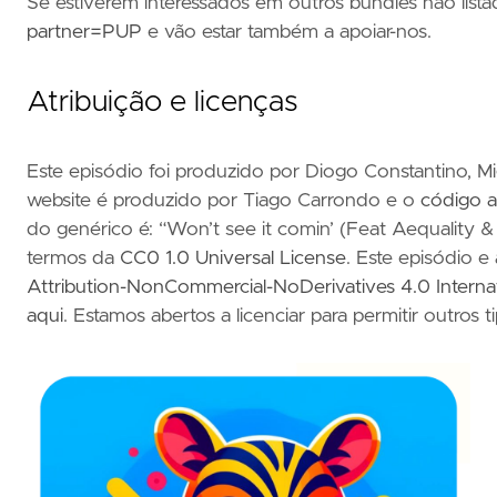
Se estiverem interessados em outros bundles não list
partner=PUP
e vão estar também a apoiar-nos.
Atribuição e licenças
Este episódio foi produzido por Diogo Constantino, M
website é produzido por Tiago Carrondo e o
código a
do genérico é: “Won’t see it comin’ (Feat Aequality & 
termos da
CC0 1.0 Universal License
. Este episódio e
Attribution-NonCommercial-NoDerivatives 4.0 Intern
aqui
. Estamos abertos a licenciar para permitir outros t