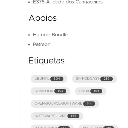
E375 A Idade dos Cangaceiros
Apoios
Humble Bundle
Patreon
Etiquetas
UBUNTU
SR-PODCAST
304
289
SLIMBOOK
LINUX
153
149
OPEN-SOURCE-SOFTWARE
144
SOFTWARE-LIVRE
144