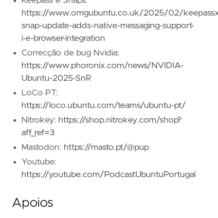
Keepass e Snaps:
https://www.omgubuntu.co.uk/2025/02/keepassx
snap-update-adds-native-messaging-support-
i-e-browser-integration
Correcção de bug Nvidia:
https://www.phoronix.com/news/NVIDIA-
Ubuntu-2025-SnR
LoCo PT:
https://loco.ubuntu.com/teams/ubuntu-pt/
Nitrokey:
https://shop.nitrokey.com/shop?
aff_ref=3
Mastodon:
https://masto.pt/@pup
Youtube:
https://youtube.com/PodcastUbuntuPortugal
Apoios