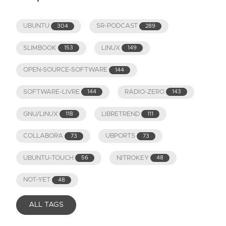
UBUNTU
SR-PODCAST
304
289
SLIMBOOK
LINUX
153
149
OPEN-SOURCE-SOFTWARE
144
SOFTWARE-LIVRE
RADIO-ZERO
144
143
GNU/LINUX
LIBRETREND
118
111
COLLABORA
UBPORTS
73
73
UBUNTU-TOUCH
NITROKEY
56
48
NOT-YET
48
ALL TAGS