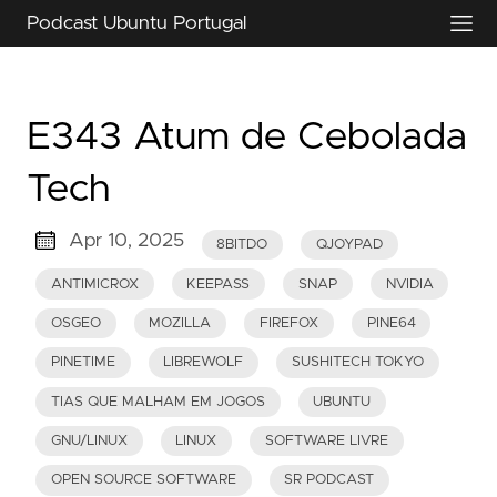
Podcast Ubuntu Portugal
E343 Atum de Cebolada
Tech
Apr 10, 2025
8BITDO
QJOYPAD
ANTIMICROX
KEEPASS
SNAP
NVIDIA
OSGEO
MOZILLA
FIREFOX
PINE64
PINETIME
LIBREWOLF
SUSHITECH TOKYO
TIAS QUE MALHAM EM JOGOS
UBUNTU
GNU/LINUX
LINUX
SOFTWARE LIVRE
OPEN SOURCE SOFTWARE
SR PODCAST