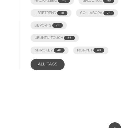
RADIO-ZERO
GNU/LINUX
143
118
LIBRETREND
COLLABORA
111
73
UBPORTS
73
UBUNTU-TOUCH
56
NITROKEY
NOT-YET
48
48
ALL TAGS