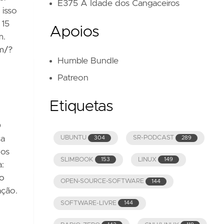
E375 A Idade dos Cangaceiros
 isso
 15
Apoios
m.
m/?
Humble Bundle
Patreon
Etiquetas
O
UBUNTU
SR-PODCAST
ca
304
289
nos
SLIMBOOK
LINUX
153
149
a:
do
OPEN-SOURCE-SOFTWARE
144
ação.
SOFTWARE-LIVRE
144