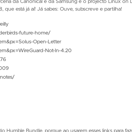
eria da Canonical e da Samsung e o projecto Linux on 
que está já aí! Já sabes: Ouve, subscreve e partilha!
illy
derbirds-future-home/
tem&px=Solus-Open-Letter
tem&px=WireGuard-Not-In-4.20
976
9009
enotes/
do Humble Bundle, porque ao usarem esses links para faz