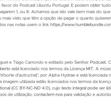
 favor do Podcast Ubuntu Portugal. E podem obter tudo
pagarem 1, ou 8. Achamos que isto vale bem mais do que
 mais visto que têm a opção de pagar o quanto quisere
ados nas notas usem o link
https://www.humblebundle.co
iguel e Tiago Carrondo e editado pelo
Senhor Podcast
. 
berto
está licenciado nos termos da
Licença MIT
. A músi
N’sorte d’autruche)”, por Alpha Hydrae e está licenciada 
 a imagem utilizada estão licenciados nos termos da licenç
ational (CC BY-NC-ND 4.0)
,
cujo texto integral pode ser li
ipos de utilização,
contactem-nos
para validação e autoriz