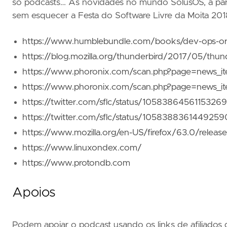
só podcasts… As novidades no mundo SolusOS, a parc
sem esquecer a Festa do Software Livre da Moita 2018, 
https://www.humblebundle.com/books/dev-ops-ore
https://blog.mozilla.org/thunderbird/2017/05/thun
https://www.phoronix.com/scan.php?page=news_i
https://www.phoronix.com/scan.php?page=news_i
https://twitter.com/sflc/status/1058386456115326
https://twitter.com/sflc/status/105838836144925
https://www.mozilla.org/en-US/firefox/63.0/releas
https://www.linuxondex.com/
https://www.protondb.com
Apoios
Podem apoiar o podcast usando os links de afiliados 