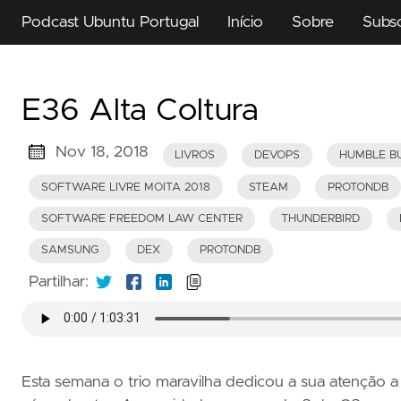
Podcast Ubuntu Portugal
Início
Sobre
Subs
E36 Alta Coltura
Nov 18, 2018
LIVROS
DEVOPS
HUMBLE B
SOFTWARE LIVRE MOITA 2018
STEAM
PROTONDB
SOFTWARE FREEDOM LAW CENTER
THUNDERBIRD
SAMSUNG
DEX
PROTONDB
Partilhar:
Esta semana o trio maravilha dedicou a sua atenção a 