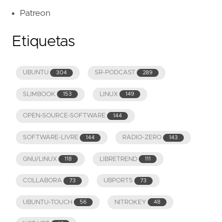
Patreon
Etiquetas
UBUNTU
SR-PODCAST
304
289
SLIMBOOK
LINUX
153
149
OPEN-SOURCE-SOFTWARE
144
SOFTWARE-LIVRE
RADIO-ZERO
144
143
GNU/LINUX
LIBRETREND
118
111
COLLABORA
UBPORTS
73
73
UBUNTU-TOUCH
NITROKEY
56
48