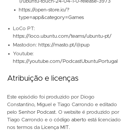
1/ubuntu-touch-24-04-1-0-release-3973
https://open-store.io/?
type=app&category=Games
LoCo PT:
https://loco.ubuntu.com/teams/ubuntu-pt/
Mastodon:
https://masto.pt/@pup
Youtube:
https://youtube.com/PodcastUbuntuPortugal
Atribuição e licenças
Este episódio foi produzido por Diogo
Constantino, Miguel e Tiago Carrondo e editado
pelo
Senhor Podcast
. O website é produzido por
Tiago Carrondo e o
código aberto
está licenciado
nos termos da
Licença MIT
.