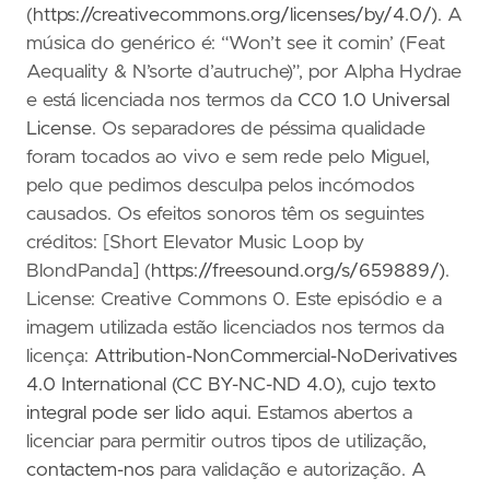
(
https://creativecommons.org/licenses/by/4.0/)
. A
música do genérico é: “Won’t see it comin’ (Feat
Aequality & N’sorte d’autruche)”, por Alpha Hydrae
e está licenciada nos termos da
CC0 1.0 Universal
License
. Os separadores de péssima qualidade
foram tocados ao vivo e sem rede pelo Miguel,
pelo que pedimos desculpa pelos incómodos
causados. Os efeitos sonoros têm os seguintes
créditos: [Short Elevator Music Loop by
BlondPanda] (
https://freesound.org/s/659889/)
.
License: Creative Commons 0. Este episódio e a
imagem utilizada estão licenciados nos termos da
licença:
Attribution-NonCommercial-NoDerivatives
4.0 International (CC BY-NC-ND 4.0)
,
cujo texto
integral pode ser lido aqui
. Estamos abertos a
licenciar para permitir outros tipos de utilização,
contactem-nos
para validação e autorização. A