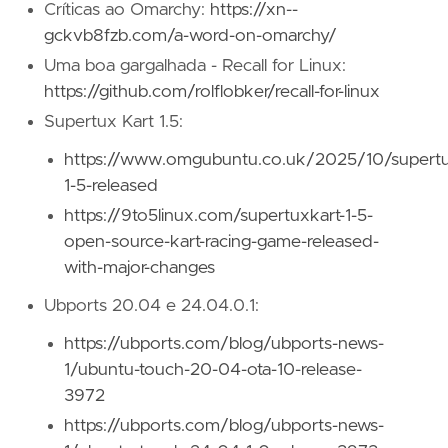
Críticas ao Omarchy:
https://xn--
gckvb8fzb.com/a-word-on-omarchy/
Uma boa gargalhada - Recall for Linux:
https://github.com/rolflobker/recall-for-linux
Supertux Kart 1.5:
https://www.omgubuntu.co.uk/2025/10/supertu
1-5-released
https://9to5linux.com/supertuxkart-1-5-
open-source-kart-racing-game-released-
with-major-changes
Ubports 20.04 e 24.04.0.1:
https://ubports.com/blog/ubports-news-
1/ubuntu-touch-20-04-ota-10-release-
3972
https://ubports.com/blog/ubports-news-