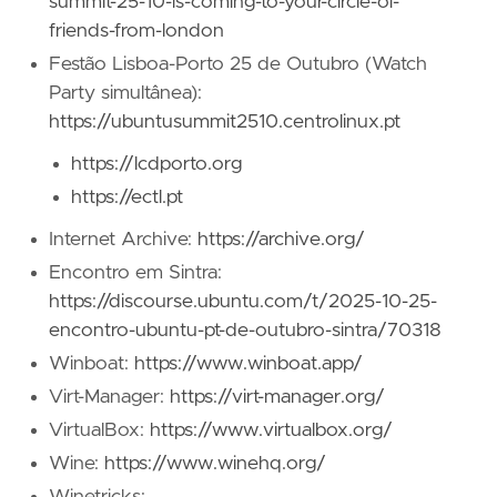
summit-25-10-is-coming-to-your-circle-of-
friends-from-london
Festão Lisboa-Porto 25 de Outubro (Watch
Party simultânea):
https://ubuntusummit2510.centrolinux.pt
https://lcdporto.org
https://ectl.pt
Internet Archive:
https://archive.org/
Encontro em Sintra:
https://discourse.ubuntu.com/t/2025-10-25-
encontro-ubuntu-pt-de-outubro-sintra/70318
Winboat:
https://www.winboat.app/
Virt-Manager:
https://virt-manager.org/
VirtualBox:
https://www.virtualbox.org/
Wine:
https://www.winehq.org/