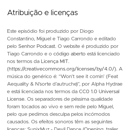
Atribuição e licenças
Este episódio foi produzido por Diogo
Constantino, Miguel e Tiago Carrondo e editado
pelo
Senhor Podcast
. O website é produzido por
Tiago Carrondo e o
código aberto
está licenciado
nos termos da
Licença MIT
.
(
https://creativecommons.org/licenses/by/4.0/)
. A
música do genérico é: “Won’t see it comin’ (Feat
Aequality & N’sorte d’autruche)”, por Alpha Hydrae
e está licenciada nos termos da
CC0 1.0 Universal
License
. Os separadores de péssima qualidade
foram tocados ao vivo e sem rede pelo Miguel,
pelo que pedimos desculpa pelos incómodos
causados. Os efeitos sonoros têm as seguintes
licenças: SunixMuz - Devil Dance (Opening, trailer,