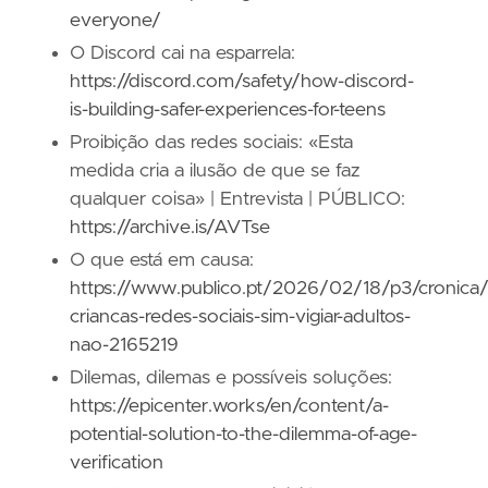
everyone/
O Discord cai na esparrela:
https://discord.com/safety/how-discord-
is-building-safer-experiences-for-teens
Proibição das redes sociais: «Esta
medida cria a ilusão de que se faz
qualquer coisa» | Entrevista | PÚBLICO:
https://archive.is/AVTse
O que está em causa:
https://www.publico.pt/2026/02/18/p3/cronica/
criancas-redes-sociais-sim-vigiar-adultos-
nao-2165219
Dilemas, dilemas e possíveis soluções:
https://epicenter.works/en/content/a-
potential-solution-to-the-dilemma-of-age-
verification