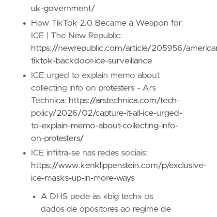
uk-government/
How TikTok 2.0 Became a Weapon for
ICE | The New Republic:
https://newrepublic.com/article/205956/america
tiktok-backdoor-ice-surveillance
ICE urged to explain memo about
collecting info on protesters - Ars
Technica:
https://arstechnica.com/tech-
policy/2026/02/capture-it-all-ice-urged-
to-explain-memo-about-collecting-info-
on-protesters/
ICE infiltra-se nas redes sociais:
https://www.kenklippenstein.com/p/exclusive-
ice-masks-up-in-more-ways
A DHS pede às «big tech» os
dados de opositores ao regime de