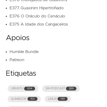
E378 Cravejados de Guaxinins
E377 Guaxinim Hipertrofiado
E376 O Oráculo do Cenáculo
E375 A Idade dos Cangaceiros
Apoios
Humble Bundle
Patreon
Etiquetas
UBUNTU
SR-PODCAST
304
289
SLIMBOOK
LINUX
153
149