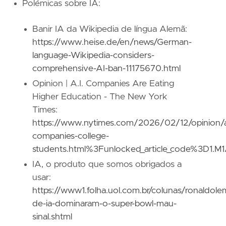
Polémicas sobre IA:
Banir IA da Wikipedia de língua Alemã:
https://www.heise.de/en/news/German-
language-Wikipedia-considers-
comprehensive-AI-ban-11175670.html
Opinion | A.I. Companies Are Eating
Higher Education - The New York
Times:
https://www.nytimes.com/2026/02/12/opinion/a
companies-college-
students.html%3Funlocked_article_code%3D1.M
IA, o produto que somos obrigados a
usar:
https://www1.folha.uol.com.br/colunas/ronaldo
de-ia-dominaram-o-super-bowl-mau-
sinal.shtml