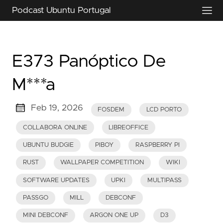
Podcast Ubuntu Portugal
E373 Panóptico De
M***a
Feb 19, 2026
FOSDEM
LCD PORTO
COLLABORA ONLINE
LIBREOFFICE
UBUNTU BUDGIE
PIBOY
RASPBERRY PI
RUST
WALLPAPER COMPETITION
WIKI
SOFTWARE UPDATES
UPKI
MULTIPASS
PASSGO
MILL
DEBCONF
MINI DEBCONF
ARGON ONE UP
D3