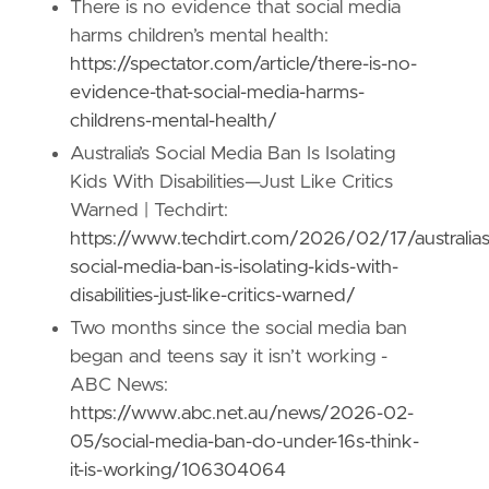
There is no evidence that social media
harms children’s mental health:
https://spectator.com/article/there-is-no-
evidence-that-social-media-harms-
childrens-mental-health/
Australia’s Social Media Ban Is Isolating
Kids With Disabilities—Just Like Critics
Warned | Techdirt:
https://www.techdirt.com/2026/02/17/australias
social-media-ban-is-isolating-kids-with-
disabilities-just-like-critics-warned/
Two months since the social media ban
began and teens say it isn’t working -
ABC News:
https://www.abc.net.au/news/2026-02-
05/social-media-ban-do-under-16s-think-
it-is-working/106304064