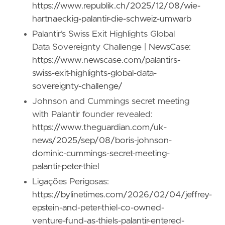
https://www.republik.ch/2025/12/08/wie-
hartnaeckig-palantir-die-schweiz-umwarb
Palantir’s Swiss Exit Highlights Global
Data Sovereignty Challenge | NewsCase:
https://www.newscase.com/palantirs-
swiss-exit-highlights-global-data-
sovereignty-challenge/
Johnson and Cummings secret meeting
with Palantir founder revealed:
https://www.theguardian.com/uk-
news/2025/sep/08/boris-johnson-
dominic-cummings-secret-meeting-
palantir-peter-thiel
Ligações Perigosas:
https://bylinetimes.com/2026/02/04/jeffrey-
epstein-and-peter-thiel-co-owned-
venture-fund-as-thiels-palantir-entered-