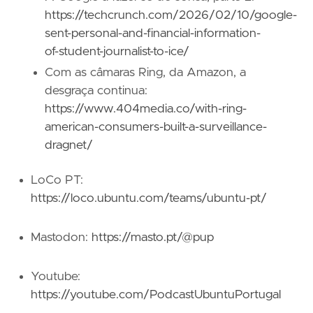
https://techcrunch.com/2026/02/10/google-
sent-personal-and-financial-information-
of-student-journalist-to-ice/
Com as câmaras Ring, da Amazon, a
desgraça continua:
https://www.404media.co/with-ring-
american-consumers-built-a-surveillance-
dragnet/
LoCo PT:
https://loco.ubuntu.com/teams/ubuntu-pt/
Mastodon:
https://masto.pt/@pup
Youtube:
https://youtube.com/PodcastUbuntuPortugal