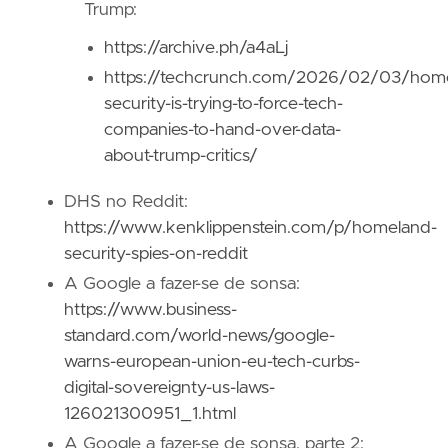
Trump:
https://archive.ph/a4aLj
https://techcrunch.com/2026/02/03/hom
security-is-trying-to-force-tech-
companies-to-hand-over-data-
about-trump-critics/
DHS no Reddit:
https://www.kenklippenstein.com/p/homeland-
security-spies-on-reddit
A Google a fazer-se de sonsa:
https://www.business-
standard.com/world-news/google-
warns-european-union-eu-tech-curbs-
digital-sovereignty-us-laws-
126021300951_1.html
A Google a fazer-se de sonsa, parte 2: