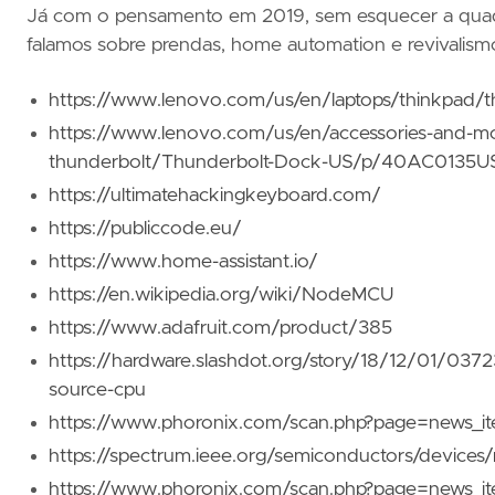
Já com o pensamento em 2019, sem esquecer a quadra nat
falamos sobre prendas, home automation e revivalismo.
https://www.lenovo.com/us/en/laptops/thinkpad
https://www.lenovo.com/us/en/accessories-and-mon
thunderbolt/Thunderbolt-Dock-US/p/40AC0135U
https://ultimatehackingkeyboard.com/
https://publiccode.eu/
https://www.home-assistant.io/
https://en.wikipedia.org/wiki/NodeMCU
https://www.adafruit.com/product/385
https://hardware.slashdot.org/story/18/12/01/0372
source-cpu
https://www.phoronix.com/scan.php?page=news_i
https://spectrum.ieee.org/semiconductors/devices/
https://www.phoronix.com/scan.php?page=news_