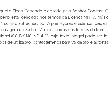
iguel e Tiago Carrondo e editado pelo
Senhor Podcast
. 
berto
está licenciado nos termos da
Licença MIT
. A músi
N’sorte d’autruche)”, por Alpha Hydrae e está licenciada 
 a imagem utilizada estão licenciados nos termos da licenç
ational (CC BY-NC-ND 4.0)
,
cujo texto integral pode ser li
ipos de utilização,
contactem-nos
para validação e autoriz