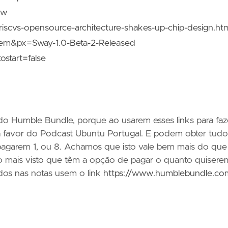
Ow
riscvs-opensource-architecture-shakes-up-chip-design.ht
tem&px=Sway-1.0-Beta-2-Released
ostart=false
do Humble Bundle, porque ao usarem esses links para faz
 favor do Podcast Ubuntu Portugal. E podem obter tudo
pagarem 1, ou 8. Achamos que isto vale bem mais do que
 mais visto que têm a opção de pagar o quanto quisere
ados nas notas usem o link
https://www.humblebundle.co