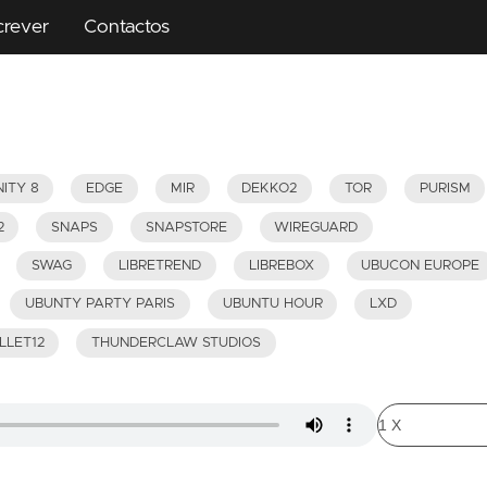
crever
Contactos
ITY 8
EDGE
MIR
DEKKO2
TOR
PURISM
2
SNAPS
SNAPSTORE
WIREGUARD
SWAG
LIBRETREND
LIBREBOX
UBUCON EUROPE
UBUNTY PARTY PARIS
UBUNTU HOUR
LXD
LLET12
THUNDERCLAW STUDIOS