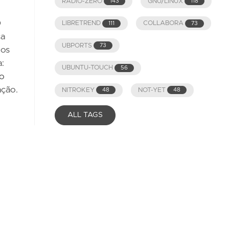
RADIO-ZERO
GNU/LINUX
143
118
O
LIBRETREND
COLLABORA
111
73
ca
UBPORTS
73
nos
a:
UBUNTU-TOUCH
56
do
ação.
NITROKEY
NOT-YET
48
48
ALL TAGS