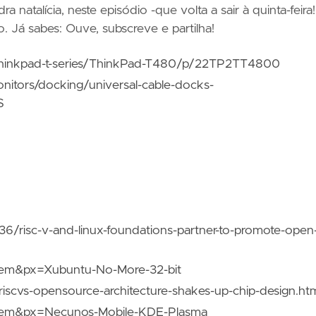
alícia, neste episódio -que volta a sair à quinta-feira!!
 Já sabes: Ouve, subscreve e partilha!
/thinkpad-t-series/ThinkPad-T480/p/22TP2TT4800
itors/docking/universal-cable-docks-
S
36/risc-v-and-linux-foundations-partner-to-promote-open
tem&px=Xubuntu-No-More-32-bit
riscvs-opensource-architecture-shakes-up-chip-design.ht
item&px=Necunos-Mobile-KDE-Plasma