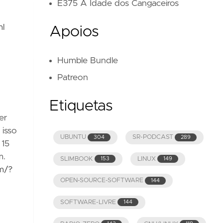
E375 A Idade dos Cangaceiros
ml
Apoios
Humble Bundle
Patreon
Etiquetas
er
 isso
UBUNTU
SR-PODCAST
304
289
 15
m.
SLIMBOOK
LINUX
153
149
m/?
OPEN-SOURCE-SOFTWARE
144
SOFTWARE-LIVRE
144