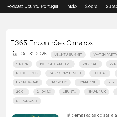
Podcast Ubuntu Portugal
Início
Sobre
Subs
E365 Encontrões Cimeiros
Oct 31, 2025
UBUNTU SUMMIT
WATCH PART
SINTRA
INTERNET ARCHIVE
WINBOAT
WIN
RHINOCEROS
RASPBERRY PI 500+
PODCAT
FRAMEWORK
OMARCHY
HYPRLAND
SUPE
20.04
24.04.1.0
UBUNTU
GNU/LINUX
SR PODCAST
Há demasiadas coisas a a