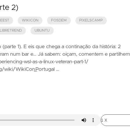
te 2)
EEST
WIKICON
FOSDEM
PIXELSCAMP
LIBRETREND
UBUNTU
arte 1). E eis que chega a continação da história: 2
ram num bar e… Já sabem: oiçam, comentem e partilhem
eriencing-wsl-as-a-linux-veteran-part-1/
rg/wiki/WikiCon_Portugal …