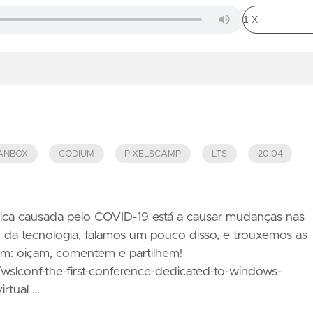
ANBOX
CODIUM
PIXELSCAMP
LTS
20.04
lica causada pelo COVID-19 está a causar mudanças nas
da tecnologia, falamos um pouco disso, e trouxemos as
bem: oiçam, comentem e partilhem!
wslconf-the-first-conference-dedicated-to-windows-
irtual …