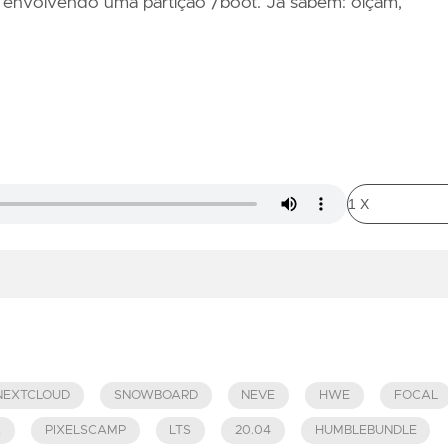
s envolvendo uma partição /boot. Já sabem: oiçam,
NEXTCLOUD
SNOWBOARD
NEVE
HWE
FOCAL
A
PIXELSCAMP
LTS
20.04
HUMBLEBUNDLE