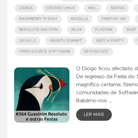
LISBOA
CENTRO LINUX
MILL
SINTRA
RASPBERRY PI 500+
MOZILLA
FIREFOX 144
RESOLUTE RACOON
26.04
FLATPAK
RUST
24.04.1.0
UBUNTU SUMMIT
WATCH PARTY
OPEN SOURCE SOFTWARE
SR PODCAST
O Diogo ficou afectado d
De regresso da Festa do
magnífico certame, fize
comunidades de Software 
Babámo-nos …
LER MAIS