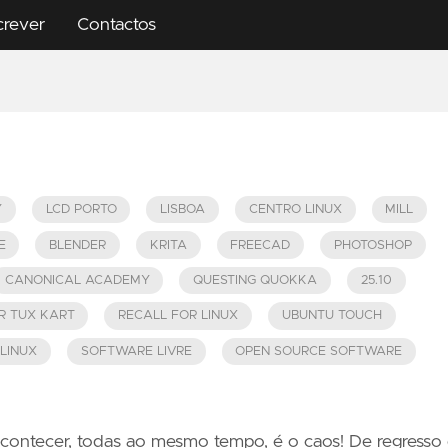
crever
Contactos
Y
LCD PORTO
LISBOA
CENTRO LINUX
MILL
E
BLENDER
KRITA
FREECAD
PHOTOSHOP
CANONICAL ACADEMY
QUESTING QUOKKA
25.10
R TUX KART
RECALL FOR LINUX
UBUNTU TOUCH
LINUX
SOFTWARE LIVRE
OPEN SOURCE SOFTWARE
contecer, todas ao mesmo tempo, é o caos! De regresso