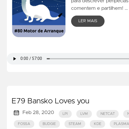
para descrever peripécia
comentem e partilhem! …
LER MAIS
E79 Bansko Loves you
Feb 28, 2020
LPI
LVM
NETCAT
FOSSA
BUDGIE
STEAM
KDE
PLASM