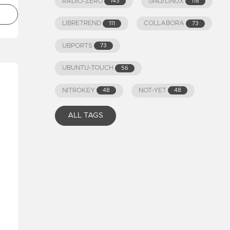
RADIO-ZERO
GNU/LINUX
143
118
LIBRETREND
COLLABORA
111
73
UBPORTS
73
UBUNTU-TOUCH
56
NITROKEY
NOT-YET
48
48
ALL TAGS