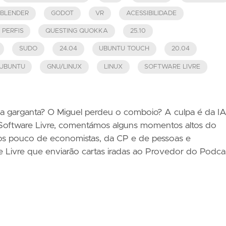
BLENDER
GODOT
VR
ACESSIBILIDADE
PERFIS
QUESTING QUOKKA
25.10
SUDO
24.04
UBUNTU TOUCH
20.04
UBUNTU
GNU/LINUX
LINUX
SOFTWARE LIVRE
a garganta? O Miguel perdeu o comboio? A culpa é da IA
 Software Livre, comentámos alguns momentos altos do
mos pouco de economistas, da CP e de pessoas e
Livre que enviarão cartas iradas ao Provedor do Podcas