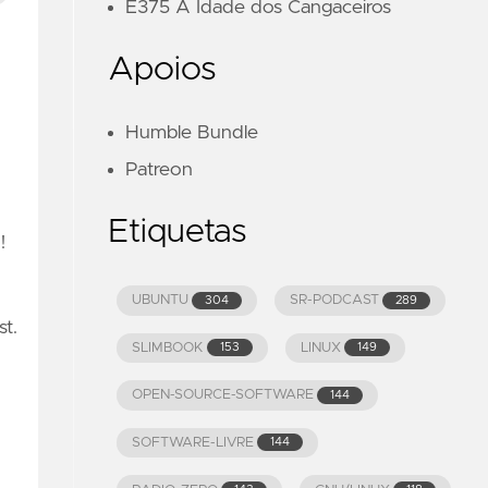
E375 A Idade dos Cangaceiros
Apoios
Humble Bundle
Patreon
Etiquetas
!
UBUNTU
SR-PODCAST
304
289
t.
SLIMBOOK
LINUX
153
149
OPEN-SOURCE-SOFTWARE
144
SOFTWARE-LIVRE
144