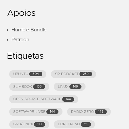
Apoios
Humble Bundle
Patreon
Etiquetas
UBUNTU
SR-PODCAST
304
289
SLIMBOOK
LINUX
153
149
OPEN-SOURCE-SOFTWARE
144
SOFTWARE-LIVRE
RADIO-ZERO
144
143
GNU/LINUX
LIBRETREND
118
111