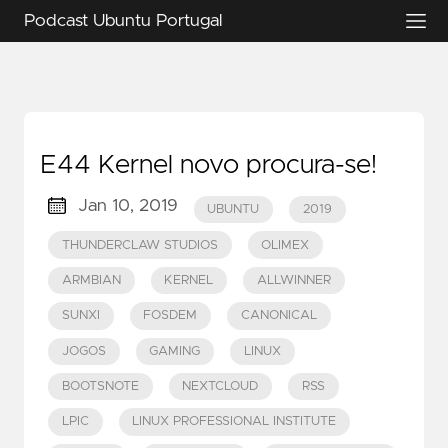
Podcast Ubuntu Portugal
E44 Kernel novo procura-se!
Jan 10, 2019
UBUNTU
2019
THUNDERCLAW STUDIOS
OLIMEX
ARMBIAN
KERNEL
ALLWINNER
SUNXI
FOSDEM
CANONICAL
JOGOS
GAMING
LINUX
BOOTSNOTE
NEXTCLOUD
RSS
LPIC
LINUX PROFESSIONAL INSTITUTE