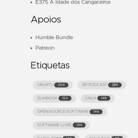
E375 A Idade dos Cangaceiros
Apoios
Humble Bundle
Patreon
Etiquetas
UBUNTU
SR-PODCAST
304
289
SLIMBOOK
LINUX
153
149
OPEN-SOURCE-SOFTWARE
144
SOFTWARE-LIVRE
144