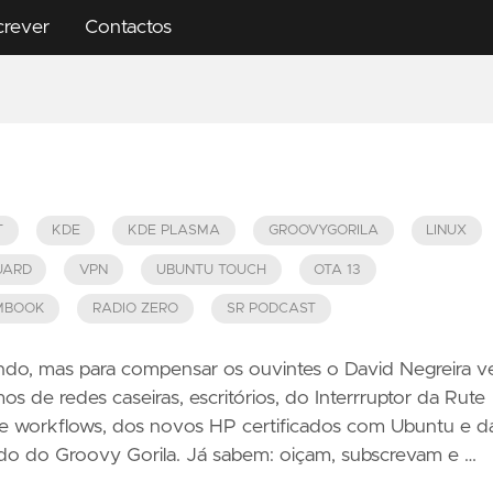
crever
Contactos
T
KDE
KDE PLASMA
GROOVYGORILA
LINUX
UARD
VPN
UBUNTU TOUCH
OTA 13
MBOOK
RADIO ZERO
SR PODCAST
do, mas para compensar os ouvintes o David Negreira v
os de redes caseiras, escritórios, do Interrruptor da Rute
 e workflows, dos novos HP certificados com Ubuntu e d
 do do Groovy Gorila. Já sabem: oiçam, subscrevam e …