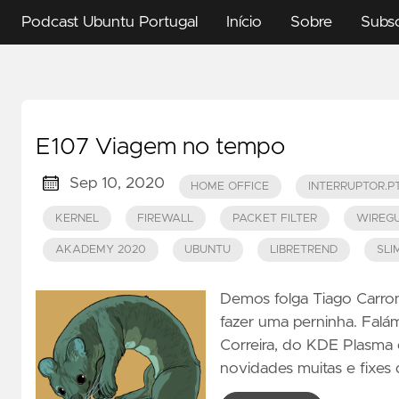
Podcast Ubuntu Portugal
Início
Sobre
Subs
E107 Viagem no tempo
Sep 10, 2020
HOME OFFICE
INTERRUPTOR.P
KERNEL
FIREWALL
PACKET FILTER
WIREG
AKADEMY 2020
UBUNTU
LIBRETREND
SLI
Demos folga Tiago Carron
fazer uma perninha. Falám
Correira, do KDE Plasma
novidades muitas e fixes