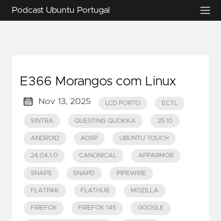
Podcast Ubuntu Portugal
E366 Morangos com Linux
Nov 13, 2025
LCD PORTO
ECTL
SINTRA
QUESTING QUOKKA
25.10
ANDROID
AOSP
UBUNTU TOUCH
24.04.1.0
CANONICAL
APPARMOR
SNAPS
SNAPD
PIPEWIRE
FLATPAK
FLATHUB
MOZILLA
FIREFOX
FIREFOX 145
GOOGLE