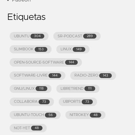
Patreon
Etiquetas
UBUNTU
SR-PODCAST
304
289
SLIMBOOK
LINUX
153
149
OPEN-SOURCE-SOFTWARE
144
SOFTWARE-LIVRE
RADIO-ZERO
144
143
GNU/LINUX
LIBRETREND
118
111
COLLABORA
UBPORTS
73
73
UBUNTU-TOUCH
NITROKEY
56
48
NOT-YET
48