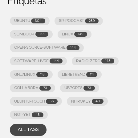
Etiquetas
UBUNTU
SR-PODCAST
304
289
SLIMBOOK
LINUX
153
149
OPEN-SOURCE-SOFTWARE
144
SOFTWARE-LIVRE
RADIO-ZERO
144
143
GNU/LINUX
LIBRETREND
118
111
COLLABORA
UBPORTS
73
73
UBUNTU-TOUCH
NITROKEY
56
48
NOT-YET
48
ALL TAGS