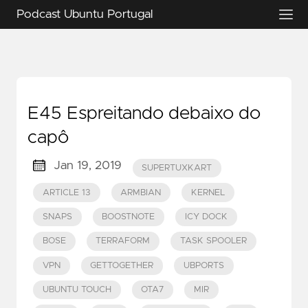
Podcast Ubuntu Portugal
E45 Espreitando debaixo do
capô
Jan 19, 2019
SUPERTUXKART
ARTICLE 13
ARMBIAN
KERNEL
SNAPS
BOOSTNOTE
ICY DOCK
BOSE
TERRAFORM
TASK SPOOLER
VPN
GETTOGETHER
UBPORTS
UBUNTU TOUCH
OTA7
MIR