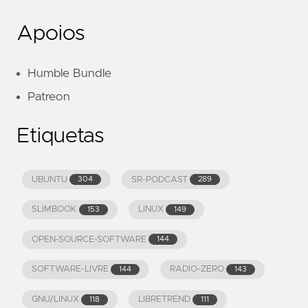
Apoios
Humble Bundle
Patreon
Etiquetas
UBUNTU
SR-PODCAST
304
289
SLIMBOOK
LINUX
153
149
OPEN-SOURCE-SOFTWARE
144
SOFTWARE-LIVRE
RADIO-ZERO
144
143
GNU/LINUX
LIBRETREND
118
111