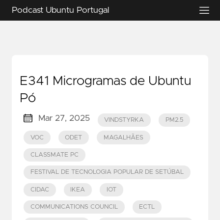
Podcast Ubuntu Portugal
E341 Microgramas de Ubuntu
Pó
Mar 27, 2025
VINDSTYRKA
PM2.5
VOC
ODET
MAGALHÃES
CLASSMATE PC
FESTIVAL DE TECNOLOGIA POPULAR DE SETÚBAL
CIDAC
IKEA
IOT
COMMUNICATIONS COUNCIL
ECTL