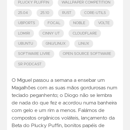
PLUCKY PLUFFIN
WALLPAPER COMPETITION
25.04
25.10
RUST
CORE-UTILS
UBPORTS
FOCAL
NOBLE
VOLTE
LOMIRI
CINNY UT
CLOUDFLARE
UBUNTU
GNU/LINUX
LINUX
SOFTWARE LIVRE
OPEN SOURCE SOFTWARE
SR PODCAST
O Miguel passou a semana a ensebar um
Magalhões com as suas mãos gordurosas num
teclado peganhento; o Diogo não se lembra
de nada do que fez e acordou numa banheira
com gelo e um rim a menos. Falámos de
compostos orgânicos voláteis, lançamento da
Beta do Plucky Puffin, bonitos papéis de