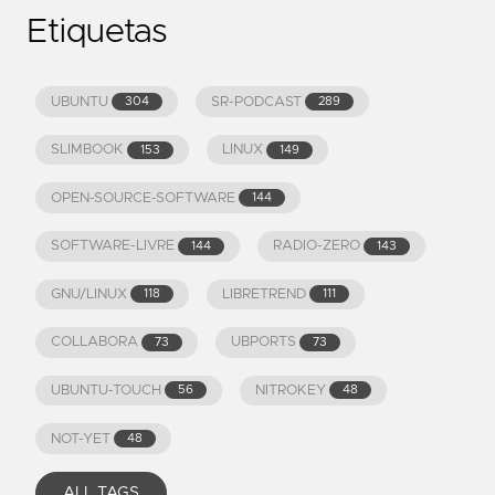
Etiquetas
UBUNTU
SR-PODCAST
304
289
SLIMBOOK
LINUX
153
149
OPEN-SOURCE-SOFTWARE
144
SOFTWARE-LIVRE
RADIO-ZERO
144
143
GNU/LINUX
LIBRETREND
118
111
COLLABORA
UBPORTS
73
73
UBUNTU-TOUCH
NITROKEY
56
48
NOT-YET
48
ALL TAGS