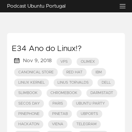
Podcast Ubuntu Portugal
E34 Ano do Linux!?
Nov 9, 2018
VPS
OLIMEX
CANONICAL STORE
RED HAT
IBM
LINUX KERNEL
LINUS TORVALDS
DELL
SLIMBOOK
CHROMEBOOK
DARMSTADT
SECOS DAY
PARIS
UBUNTU PARTY
PINEPHONE
PINETAB
UBPORTS
HACKATON
VIENA
TELEGRAM