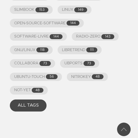
SLIMBOOK
LINUX
153
149
OPEN-SOURCE-SOFTWARE
144
SOFTWARE-LIVRE
RADIO-ZERO
144
143
GNU/LINUX
LIBRETREND
118
111
COLLABORA
UBPORTS
73
73
UBUNTU-TOUCH
NITROKEY
56
48
NOT-YET
48
ALL TAGS