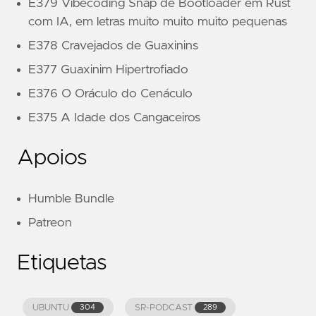
E379 Vibecoding Snap de Bootloader em Rust
com IA, em letras muito muito muito pequenas
E378 Cravejados de Guaxinins
E377 Guaxinim Hipertrofiado
E376 O Oráculo do Cenáculo
E375 A Idade dos Cangaceiros
Apoios
Humble Bundle
Patreon
Etiquetas
UBUNTU
SR-PODCAST
304
289