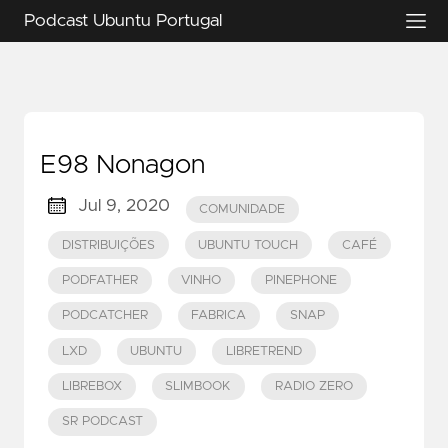
Podcast Ubuntu Portugal
E98 Nonagon
Jul 9, 2020
COMUNIDADE
DISTRIBUIÇÕES
UBUNTU TOUCH
CAFÉ
PODFATHER
VINHO
PINEPHONE
PODCATCHER
FABRICA
SNAP
LXD
UBUNTU
LIBRETREND
LIBREBOX
SLIMBOOK
RADIO ZERO
SR PODCAST