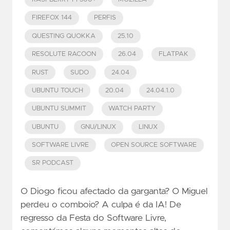
FIREFOX 144
PERFIS
QUESTING QUOKKA
25.10
RESOLUTE RACOON
26.04
FLATPAK
RUST
SUDO
24.04
UBUNTU TOUCH
20.04
24.04.1.0
UBUNTU SUMMIT
WATCH PARTY
UBUNTU
GNU/LINUX
LINUX
SOFTWARE LIVRE
OPEN SOURCE SOFTWARE
SR PODCAST
O Diogo ficou afectado da garganta? O Miguel
perdeu o comboio? A culpa é da IA! De
regresso da Festa do Software Livre,