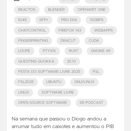
REACTOS
BLENDER
OPENWRT ONE
RJ45
SFP+
PRO DIGI
10GBPS
CHATCONTROL
FIREFOX 143
WEBAPPS
FINGERPRINTING
DRACUT
CUDA
LOUPE
PTYXIS
RUST
GNOME 49
QUESTING QUOKKA
25.10
FESTA DO SOFTWARE LIVRE 2025
FSL
FSL2025
UBUNTU
GNU/LINUX
LINUX
SOFTWARE LIVRE
OPEN SOURCE SOFTWARE
SR PODCAST
Na semana que passou o Diogo andou a
arrumar tudo em caixotes e aumentou o PIB