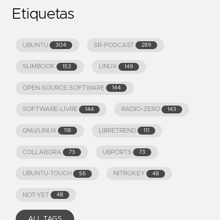
Etiquetas
UBUNTU
SR-PODCAST
304
289
SLIMBOOK
LINUX
153
149
OPEN-SOURCE-SOFTWARE
144
SOFTWARE-LIVRE
RADIO-ZERO
144
143
GNU/LINUX
LIBRETREND
118
111
COLLABORA
UBPORTS
73
73
UBUNTU-TOUCH
NITROKEY
56
48
NOT-YET
48
ALL TAGS