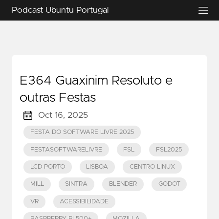
Podcast Ubuntu Portugal
E364 Guaxinim Resoluto e
outras Festas
Oct 16, 2025
FESTA DO SOFTWARE LIVRE 2025
FESTASOFTWARELIVRE
FSL
FSL2025
LCD PORTO
LISBOA
CENTRO LINUX
MILL
SINTRA
BLENDER
GODOT
VR
ACESSIBILIDADE
RASPBERRY PI 500+
MOZILLA