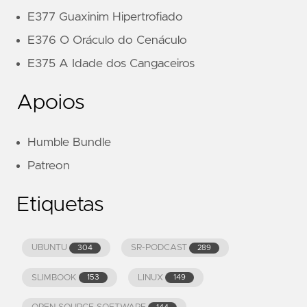
E377 Guaxinim Hipertrofiado
E376 O Oráculo do Cenáculo
E375 A Idade dos Cangaceiros
Apoios
Humble Bundle
Patreon
Etiquetas
UBUNTU
SR-PODCAST
304
289
SLIMBOOK
LINUX
153
149