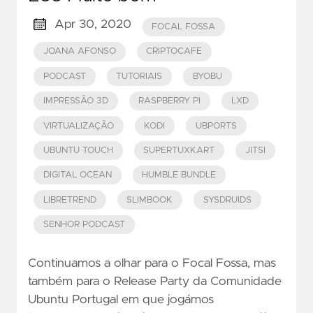
Apr 30, 2020
FOCAL FOSSA
JOANA AFONSO
CRIPTOCAFE
PODCAST
TUTORIAIS
BYOBU
IMPRESSÃO 3D
RASPBERRY PI
LXD
VIRTUALIZAÇÃO
KODI
UBPORTS
UBUNTU TOUCH
SUPERTUXKART
JITSI
DIGITAL OCEAN
HUMBLE BUNDLE
LIBRETREND
SLIMBOOK
SYSDRUIDS
SENHOR PODCAST
Continuamos a olhar para o Focal Fossa, mas
também para o Release Party da Comunidade
Ubuntu Portugal em que jogámos