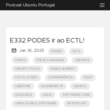
Podcast Ubuntu Portugal
E332 PODES ir ao ECTL!
Jan 16, 2025
PODES
ECTL
PORTO
STEVE LANGASEK
UBPORTS
UBUNTU TOUCH
NOBLE NUMBAT
FOCAL FOSSA
CONVERGÊNCIA
SNAP
LIBERTINE
RASPBERRY PI
UBUNTU
GNU/LINUX
LINUX
SOFTWARE LIVRE
OPEN SOURCE SOFTWARE
SR PODCAST