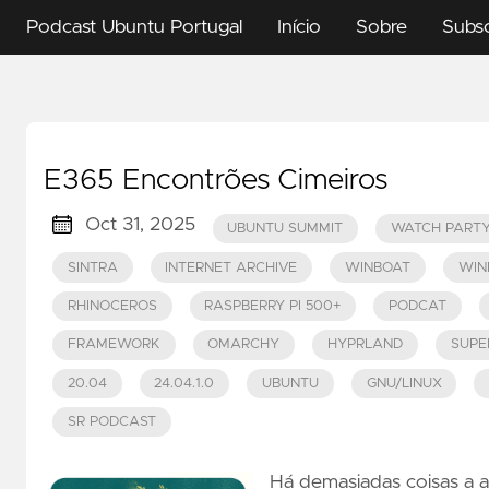
Podcast Ubuntu Portugal
Início
Sobre
Subs
E365 Encontrões Cimeiros
Oct 31, 2025
UBUNTU SUMMIT
WATCH PART
SINTRA
INTERNET ARCHIVE
WINBOAT
WIN
RHINOCEROS
RASPBERRY PI 500+
PODCAT
FRAMEWORK
OMARCHY
HYPRLAND
SUPE
20.04
24.04.1.0
UBUNTU
GNU/LINUX
SR PODCAST
Há demasiadas coisas a a