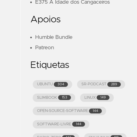
E375 A Idade dos Cangaceiros
Apoios
Humble Bundle
Patreon
Etiquetas
UBUNTU
SR-PODCAST
304
289
SLIMBOOK
LINUX
153
149
OPEN-SOURCE-SOFTWARE
144
SOFTWARE-LIVRE
144