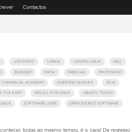
crever
Contactos
Y
LCD PORTO
LISBOA
CENTRO LINUX
MILL
E
BLENDER
KRITA
FREECAD
PHOTOSHOP
CANONICAL ACADEMY
QUESTING QUOKKA
25.10
R TUX KART
RECALL FOR LINUX
UBUNTU TOUCH
LINUX
SOFTWARE LIVRE
OPEN SOURCE SOFTWARE
contecer, todas ao mesmo tempo, é o caos! De regresso