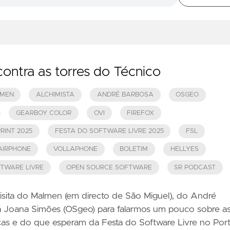
ntra as torres do Técnico
MEN
ALCHIMISTA
ANDRÉ BARBOSA
OSGEO
GEARBOY COLOR
OVI
FIREFOX
RINT 2025
FESTA DO SOFTWARE LIVRE 2025
FSL
AIRPHONE
VOLLAPHONE
BOLETIM
HELLYES
TWARE LIVRE
OPEN SOURCE SOFTWARE
SR PODCAST
visita do Malmen (em directo de São Miguel), do André
a Joana Simões (OSgeo) para falarmos um pouco sobre a
cas e do que esperam da Festa do Software Livre no Port