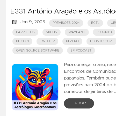
E331 António Aragão e os Astról
Jan 9, 2025
PREVISÕES 2024
ECTL
UB
PARROT OS
NIX OS
WAYLAND
LUBUNTU
BITCOIN
TWITTER
PI ZERO
UBUNTU CORE
OPEN SOURCE SOFTWARE
SR PODCAST
Para começar o ano, rece
Encontros de Comunidades
papagaios. Também pudem
previsões para 2024 do 
comedor de jantares de 
LER MAIS