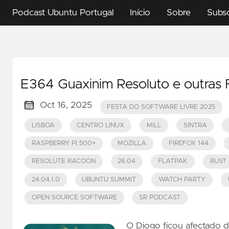
Podcast Ubuntu Portugal
Início
Sobre
Subs
E364 Guaxinim Resoluto e outras 
Oct 16, 2025
FESTA DO SOFTWARE LIVRE 2025
LISBOA
CENTRO LINUX
MILL
SINTRA
RASPBERRY PI 500+
MOZILLA
FIREFOX 144
RESOLUTE RACOON
26.04
FLATPAK
RUST
24.04.1.0
UBUNTU SUMMIT
WATCH PARTY
OPEN SOURCE SOFTWARE
SR PODCAST
O Diogo ficou afectado d