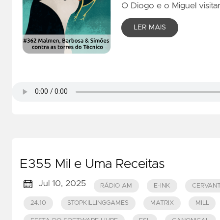
O Diogo e o Miguel visita
LER MAIS
E355 Mil e Uma Receitas
Jul 10, 2025
RÁDIO AM
E-INK
CERVAN
24.10
STOPKILLINGGAMES
MATRIX
MILL