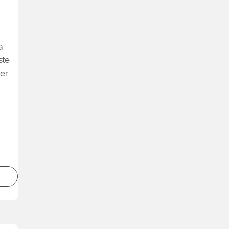
a
ste
er