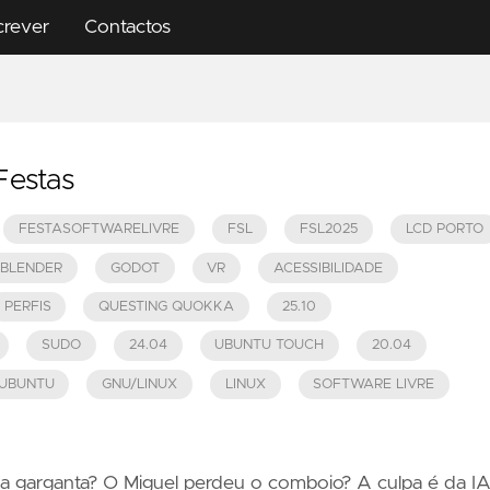
crever
Contactos
Festas
FESTASOFTWARELIVRE
FSL
FSL2025
LCD PORTO
BLENDER
GODOT
VR
ACESSIBILIDADE
PERFIS
QUESTING QUOKKA
25.10
SUDO
24.04
UBUNTU TOUCH
20.04
UBUNTU
GNU/LINUX
LINUX
SOFTWARE LIVRE
a garganta? O Miguel perdeu o comboio? A culpa é da IA