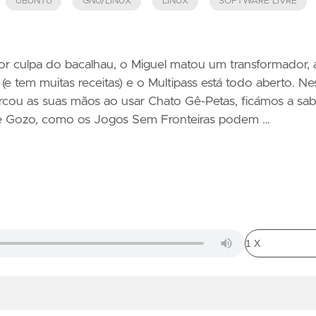
UBUNTU
GNU/LINUX
LINUX
SOFTWARE LIVRE
r culpa do bacalhau, o Miguel matou um transformador, 
(e tem muitas receitas) e o Multipass está todo aberto. Ne
cou as suas mãos ao usar Chato Gê-Petas, ficámos a sab
a e Gozo, como os Jogos Sem Fronteiras podem …