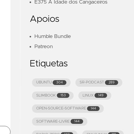
E375 A Idade dos Cangaceiros
Apoios
Humble Bundle
Patreon
Etiquetas
UBUNTU
SR-PODCAST
304
289
SLIMBOOK
LINUX
153
149
OPEN-SOURCE-SOFTWARE
144
SOFTWARE-LIVRE
144