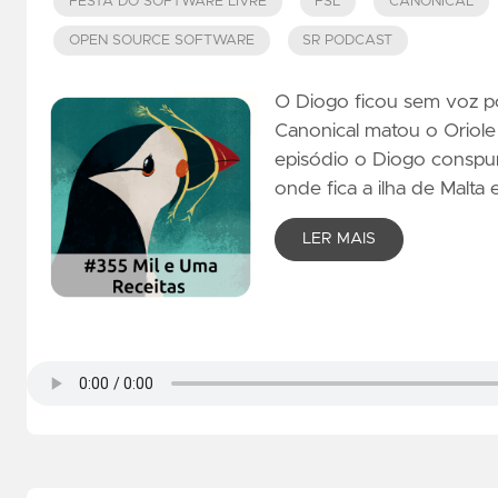
FESTA DO SOFTWARE LIVRE
FSL
CANONICAL
OPEN SOURCE SOFTWARE
SR PODCAST
O Diogo ficou sem voz po
Canonical matou o Oriole 
episódio o Diogo conspur
onde fica a ilha de Malt
LER MAIS