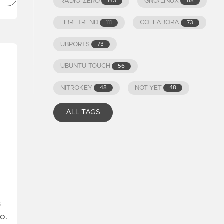
RADIO-ZERO
GNU/LINUX
143
118
LIBRETREND
COLLABORA
111
73
UBPORTS
73
UBUNTU-TOUCH
56
NITROKEY
NOT-YET
48
48
ALL TAGS
s
o.