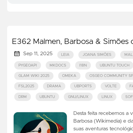
E362 Malmen, Barbosa & Simões co
Sep 11, 2025
LEIA
JOANA SIMÕES
MAL
PYGEOAPI
MKDOCS
I18N
UBUNTU TOUCH
GLAM WIKI 2025
OMEKA
OSGEO COMMUNITY SP
FSL2025
DRAMA
UBPORTS
VOLTE
F
DRM
UBUNTU
GNU/LINUX
LINUX
SOF
Desta feita recebemos a 
Barbosa (Wikimedia) e d
suas aventuras tecnológi