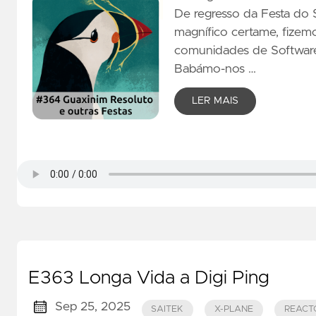
De regresso da Festa do
magnífico certame, fize
comunidades de Software 
Babámo-nos …
LER MAIS
E363 Longa Vida a Digi Ping
Sep 25, 2025
SAITEK
X-PLANE
REACT