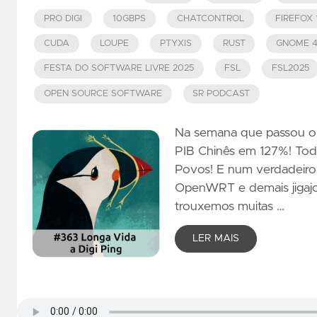
PRO DIGI
10GBPS
CHATCONTROL
FIREFOX 
CUDA
LOUPE
PTYXIS
RUST
GNOME 
FESTA DO SOFTWARE LIVRE 2025
FSL
FSL2025
OPEN SOURCE SOFTWARE
SR PODCAST
Na semana que passou o 
PIB Chinês em 127%! Toda
Povos! E num verdadeiro 
OpenWRT e demais jigajog
trouxemos muitas …
LER MAIS