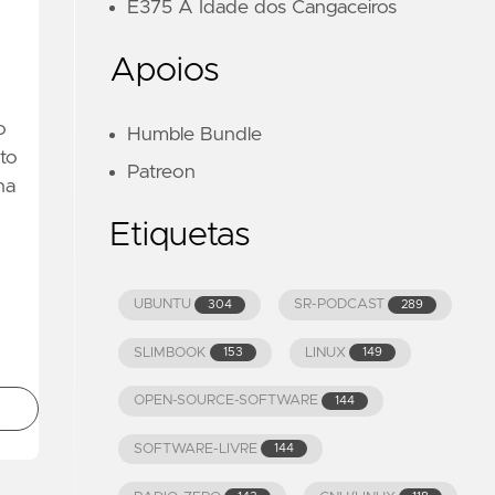
E375 A Idade dos Cangaceiros
Apoios
o
Humble Bundle
to
Patreon
na
Etiquetas
UBUNTU
SR-PODCAST
304
289
SLIMBOOK
LINUX
153
149
OPEN-SOURCE-SOFTWARE
144
SOFTWARE-LIVRE
144