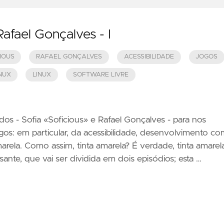
fael Gonçalves - I
IOUS
RAFAEL GONÇALVES
ACESSIBILIDADE
JOGOS
NUX
LINUX
SOFTWARE LIVRE
s - Sofia «Soficious» e Rafael Gonçalves - para nos
os: em particular, da acessibilidade, desenvolvimento co
arela. Como assim, tinta amarela? É verdade, tinta amarel
sante, que vai ser dividida em dois episódios; esta …