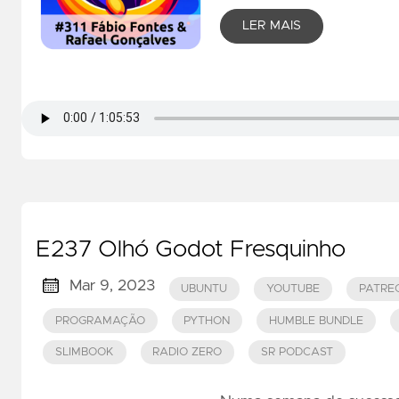
LER MAIS
E237 Olhó Godot Fresquinho
Mar 9, 2023
UBUNTU
YOUTUBE
PATRE
PROGRAMAÇÃO
PYTHON
HUMBLE BUNDLE
SLIMBOOK
RADIO ZERO
SR PODCAST