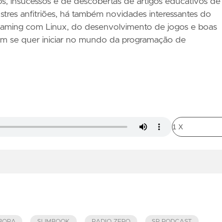
, insucessos e de descobertas de artigos educativos de
ustres anfitriões, há também novidades interessantes do
aming com Linux, do desenvolvimento de jogos e boas
 se quer iniciar no mundo da programação de
BORA
SLIMBOOK
RADIO ZERO
SR PODCAST