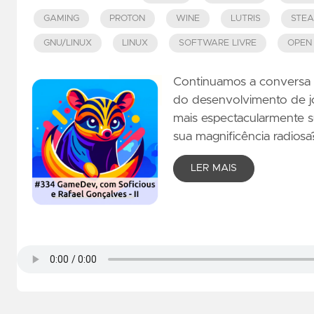
GAMING
PROTON
WINE
LUTRIS
STE
GNU/LINUX
LINUX
SOFTWARE LIVRE
OPEN
Continuamos a conversa 
do desenvolvimento de jo
mais espectacularmente su
sua magnificência radios
LER MAIS