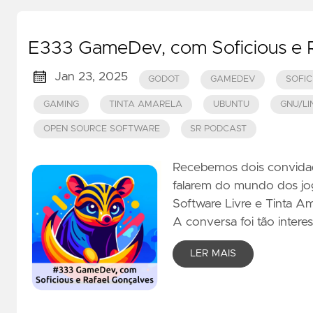
E333 GameDev, com Soficious e Ra
Jan 23, 2025
GODOT
GAMEDEV
SOFIC
GAMING
TINTA AMARELA
UBUNTU
GNU/LI
OPEN SOURCE SOFTWARE
SR PODCAST
Recebemos dois convidado
falarem do mundo dos jog
Software Livre e Tinta Am
A conversa foi tão interes
LER MAIS