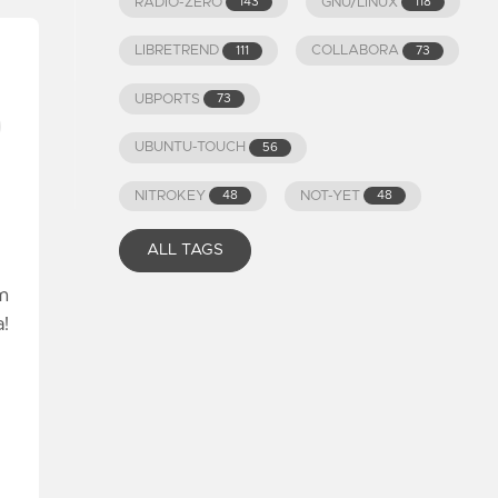
RADIO-ZERO
GNU/LINUX
143
118
LIBRETREND
COLLABORA
111
73
UBPORTS
73
UBUNTU-TOUCH
56
NITROKEY
NOT-YET
48
48
ALL TAGS
m
a!