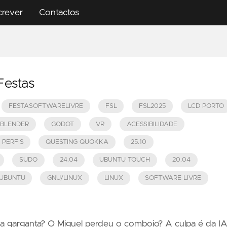
crever
Contactos
Festas
FESTASOFTWARELIVRE
FSL
FSL2025
LCD PORTO
BLENDER
GODOT
VR
ACESSIBILIDADE
PERFIS
QUESTING QUOKKA
25.10
SUDO
24.04
UBUNTU TOUCH
20.04
UBUNTU
GNU/LINUX
LINUX
SOFTWARE LIVRE
a garganta? O Miguel perdeu o comboio? A culpa é da IA