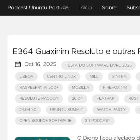
Podcast Ubuntu Portugal
Início
Sobre
Subs
E364 Guaxinim Resoluto e outras 
Oct 16, 2025
FESTA DO SOFTWARE LIVRE 2025
LISBOA
CENTRO LINUX
MILL
SINTRA
RASPBERRY PI 500+
MOZILLA
FIREFOX 144
RESOLUTE RACOON
26.04
FLATPAK
RUST
24.04.1.0
UBUNTU SUMMIT
WATCH PARTY
OPEN SOURCE SOFTWARE
SR PODCAST
O Diogo ficou afectado d