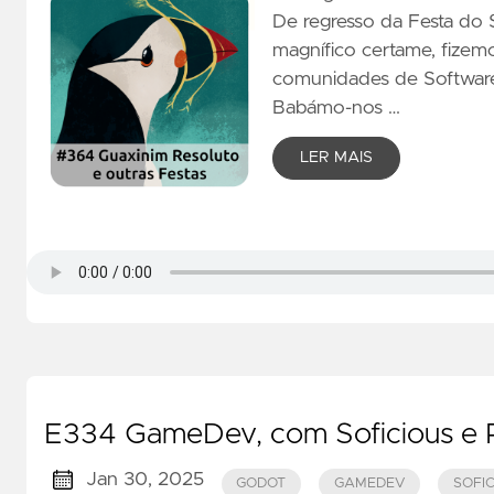
De regresso da Festa do
magnífico certame, fize
comunidades de Software 
Babámo-nos …
LER MAIS
E334 GameDev, com Soficious e Ra
Jan 30, 2025
GODOT
GAMEDEV
SOFI