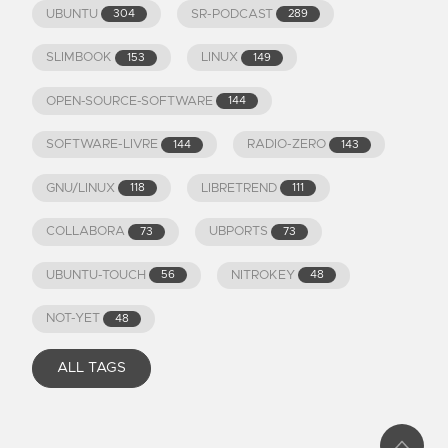
UBUNTU
SR-PODCAST
304
289
SLIMBOOK
LINUX
153
149
OPEN-SOURCE-SOFTWARE
144
SOFTWARE-LIVRE
RADIO-ZERO
144
143
GNU/LINUX
LIBRETREND
118
111
COLLABORA
UBPORTS
73
73
UBUNTU-TOUCH
NITROKEY
56
48
NOT-YET
48
ALL TAGS