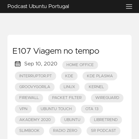
Podcast Ubuntu Portugal
E107 Viagem no tempo
Sep 10, 2020
HOME OFFICE
INTERRUPTOR.PT
KDE
KDE PLASMA
GROOVYGORILA
LINUX
KERNEL
FIREWALL
PACKET FILTER
WIREGUARD
VPN
UBUNTU TOUCH
OTA 13
AKADEMY 2020
UBUNTU
LIBRETREND
SLIMBOOK
RADIO ZERO
SR PODCAST