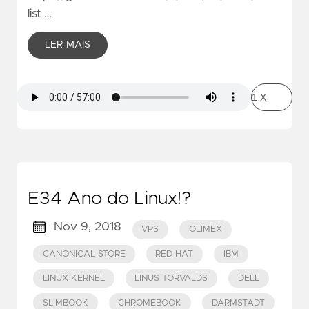
list …
LER MAIS
E34 Ano do Linux!?
Nov 9, 2018
VPS
OLIMEX
CANONICAL STORE
RED HAT
IBM
LINUX KERNEL
LINUS TORVALDS
DELL
SLIMBOOK
CHROMEBOOK
DARMSTADT