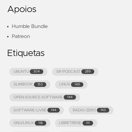
Apoios
Humble Bundle
Patreon
Etiquetas
UBUNTU
SR-PODCAST
304
289
SLIMBOOK
LINUX
153
149
OPEN-SOURCE-SOFTWARE
144
SOFTWARE-LIVRE
RADIO-ZERO
144
143
GNU/LINUX
LIBRETREND
118
111