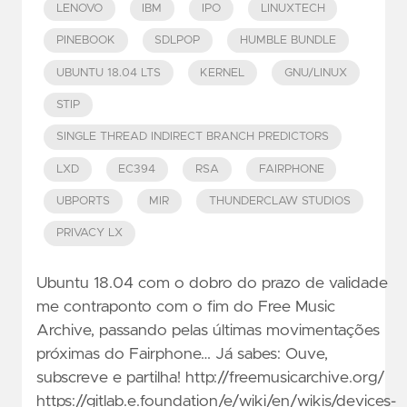
LENOVO
IBM
IPO
LINUXTECH
PINEBOOK
SDLPOP
HUMBLE BUNDLE
UBUNTU 18.04 LTS
KERNEL
GNU/LINUX
STIP
SINGLE THREAD INDIRECT BRANCH PREDICTORS
LXD
EC394
RSA
FAIRPHONE
UBPORTS
MIR
THUNDERCLAW STUDIOS
PRIVACY LX
Ubuntu 18.04 com o dobro do prazo de validade
me contraponto com o fim do Free Music
Archive, passando pelas últimas movimentações
próximas do Fairphone… Já sabes: Ouve,
subscreve e partilha! http://freemusicarchive.org/
https://gitlab.e.foundation/e/wiki/en/wikis/devices-