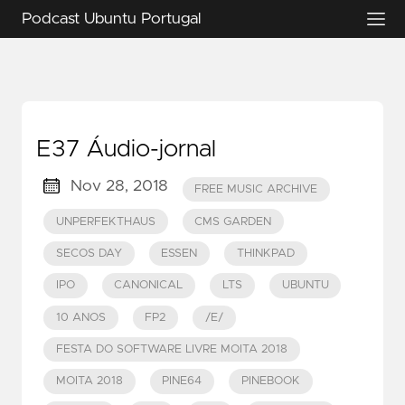
Podcast Ubuntu Portugal
E37 Áudio-jornal
Nov 28, 2018
FREE MUSIC ARCHIVE
UNPERFEKTHAUS
CMS GARDEN
SECOS DAY
ESSEN
THINKPAD
IPO
CANONICAL
LTS
UBUNTU
10 ANOS
FP2
/E/
FESTA DO SOFTWARE LIVRE MOITA 2018
MOITA 2018
PINE64
PINEBOOK