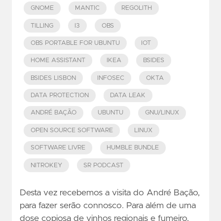
GNOME
MANTIC
REGOLITH
TILLING
I3
OBS
OBS PORTABLE FOR UBUNTU
IOT
HOME ASSISTANT
IKEA
BSIDES
BSIDES LISBON
INFOSEC
OKTA
DATA PROTECTION
DATA LEAK
ANDRÉ BAÇÃO
UBUNTU
GNU/LINUX
OPEN SOURCE SOFTWARE
LINUX
SOFTWARE LIVRE
HUMBLE BUNDLE
NITROKEY
SR PODCAST
Desta vez recebemos a visita do André Bação,
para fazer serão connosco. Para além de uma
dose copiosa de vinhos regionais e fumeiro,