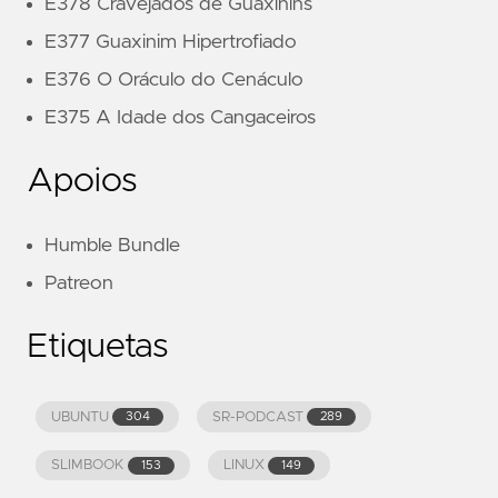
E378 Cravejados de Guaxinins
E377 Guaxinim Hipertrofiado
E376 O Oráculo do Cenáculo
E375 A Idade dos Cangaceiros
Apoios
Humble Bundle
Patreon
Etiquetas
UBUNTU
SR-PODCAST
304
289
SLIMBOOK
LINUX
153
149