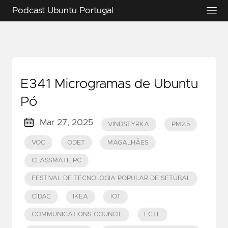
Podcast Ubuntu Portugal
E341 Microgramas de Ubuntu
Pó
Mar 27, 2025
VINDSTYRKA
PM2.5
VOC
ODET
MAGALHÃES
CLASSMATE PC
FESTIVAL DE TECNOLOGIA POPULAR DE SETÚBAL
CIDAC
IKEA
IOT
COMMUNICATIONS COUNCIL
ECTL