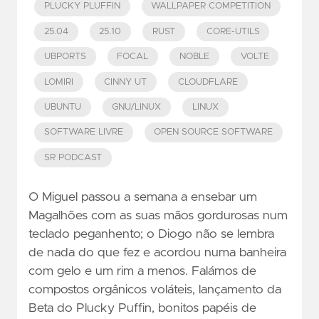
PLUCKY PLUFFIN
WALLPAPER COMPETITION
25.04
25.10
RUST
CORE-UTILS
UBPORTS
FOCAL
NOBLE
VOLTE
LOMIRI
CINNY UT
CLOUDFLARE
UBUNTU
GNU/LINUX
LINUX
SOFTWARE LIVRE
OPEN SOURCE SOFTWARE
SR PODCAST
O Miguel passou a semana a ensebar um
Magalhões com as suas mãos gordurosas num
teclado peganhento; o Diogo não se lembra
de nada do que fez e acordou numa banheira
com gelo e um rim a menos. Falámos de
compostos orgânicos voláteis, lançamento da
Beta do Plucky Puffin, bonitos papéis de