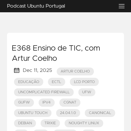
Podcast Ubuntu Portugal
E368 Ensino de TIC, com
Artur Coelho
Dec 11, 2025
ARTUR COELHO
EDUCAÇÃO
ECTL
LCD PORTO
UNCOMPLICATED FIREWALL
UFW
GUFW
IPV4
CGNAT
UBUNTU TOUCH
24.04.1.0
CANONICAL
DEBIAN
TRIXIE
NOUGHTY LINUX