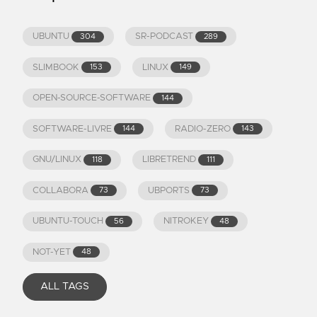
UBUNTU
SR-PODCAST
304
289
SLIMBOOK
LINUX
153
149
OPEN-SOURCE-SOFTWARE
144
SOFTWARE-LIVRE
RADIO-ZERO
144
143
GNU/LINUX
LIBRETREND
118
111
COLLABORA
UBPORTS
73
73
UBUNTU-TOUCH
NITROKEY
56
48
NOT-YET
48
ALL TAGS