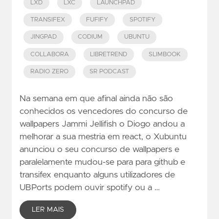
LXD
LXC
LAUNCHPAD
TRANSIFEX
FUFIFY
SPOTIFY
JINGPAD
CODIUM
UBUNTU
COLLABORA
LIBRETREND
SLIMBOOK
RADIO ZERO
SR PODCAST
Na semana em que afinal ainda não são
conhecidos os vencedores do concurso de
wallpapers Jammi Jellifish o Diogo andou a
melhorar a sua mestria em react, o Xubuntu
anunciou o seu concurso de wallpapers e
paralelamente mudou-se para para github e
transifex enquanto alguns utilizadores de
UBPorts podem ouvir spotify ou a …
LER MAIS