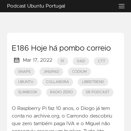
Podcast Ubuntu Portugal
E186 Hoje há pombo correio
Mar 17, 2022
PI
0AD
CTT
SNAPS
JINGPAD
CODIUM
UBUNTU
COLLABORA
LIBRETREND
SLIMBOOK
RADIO ZERO
SR PODCAST
O Raspberry Pi faz 10 anos, o Diogo já tem
conta no archive.org, o Carrondo descobriu
que zero também paga IVA e o Miguel não