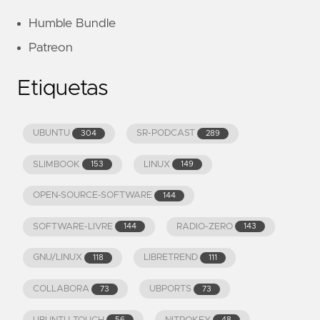
Humble Bundle
Patreon
Etiquetas
UBUNTU
SR-PODCAST
304
289
SLIMBOOK
LINUX
153
149
OPEN-SOURCE-SOFTWARE
144
SOFTWARE-LIVRE
RADIO-ZERO
144
143
GNU/LINUX
LIBRETREND
118
111
COLLABORA
UBPORTS
73
73
56
48