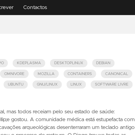
crever
Contactos
PO
KDEPLASMA
DESKTOPLINUX
DEBIAN
OMNIVORE
MOZILLA
CONTAINERS
CANONICAL
UBUNTU
GNU/LINUX
LINUX
SOFTWARE LIVRE
tal, mas todos receiam pelo seu estado de saúde:
lip;e gostou. A comunidade médica está estupefacta com
cavações arqueológicas desenterraram um teclado antigo