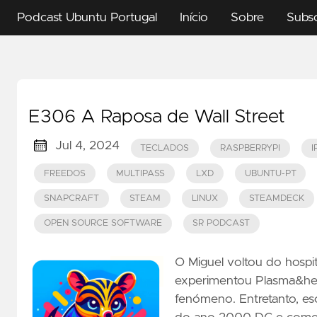
Podcast Ubuntu Portugal
Início
Sobre
Subs
E306 A Raposa de Wall Street
Jul 4, 2024
TECLADOS
RASPBERRYPI
I
FREEDOS
MULTIPASS
LXD
UBUNTU-PT
SNAPCRAFT
STEAM
LINUX
STEAMDECK
OPEN SOURCE SOFTWARE
SR PODCAST
O Miguel voltou do hospi
experimentou Plasma&hel
fenómeno. Entretanto, es