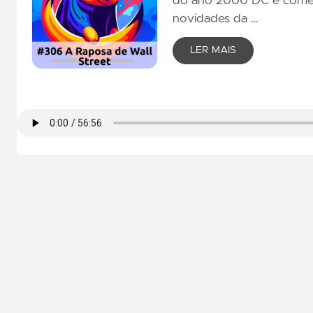
do ano 2000 DC e começo
novidades da …
LER MAIS