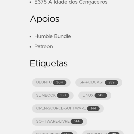
E375 A Idade dos Cangaceiros
Apoios
Humble Bundle
Patreon
Etiquetas
UBUNTU
SR-PODCAST
304
289
SLIMBOOK
LINUX
153
149
OPEN-SOURCE-SOFTWARE
144
SOFTWARE-LIVRE
144