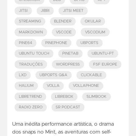
JITSI
JIBRI
JITSI MEET
STREAMING
BLENDER
OKULAR
MARKDOWN
VSCODE
VSCODIUM
PINE64
PINEPHONE
UBPORTS
UBUNTU TOUCH
PINETAB
UBUNTU-PT
TRADUÇÕES
WORDPRESS
FSF EUROPE
LXD
UBPORTS Q&A
CLICKABLE
HALIUM
VOLLA
VOLLAPHONE
LIBRETREND
LIBREBOX
SLIMBOOK
RADIO ZERO
SR PODCAST
Uma inédita performance artística, o drama
dos snaps no Mint, as aventuras com self-