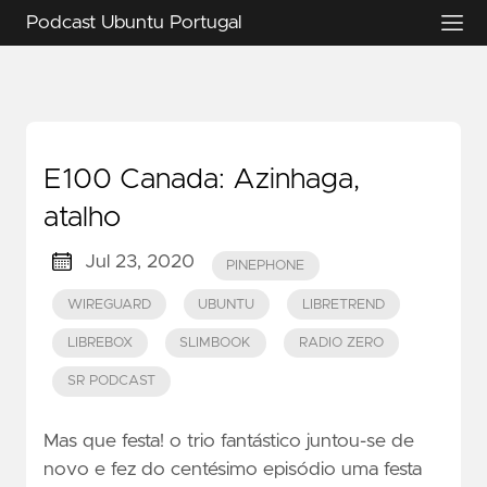
Podcast Ubuntu Portugal
E100 Canada: Azinhaga,
atalho
Jul 23, 2020
PINEPHONE
WIREGUARD
UBUNTU
LIBRETREND
LIBREBOX
SLIMBOOK
RADIO ZERO
SR PODCAST
Mas que festa! o trio fantástico juntou-se de
novo e fez do centésimo episódio uma festa