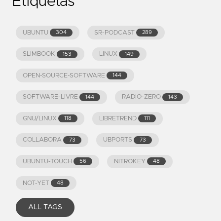
Etiquetas
UBUNTU
SR-PODCAST
304
289
SLIMBOOK
LINUX
153
149
OPEN-SOURCE-SOFTWARE
144
SOFTWARE-LIVRE
RADIO-ZERO
144
143
GNU/LINUX
LIBRETREND
118
111
COLLABORA
UBPORTS
73
73
UBUNTU-TOUCH
NITROKEY
56
48
NOT-YET
48
ALL TAGS