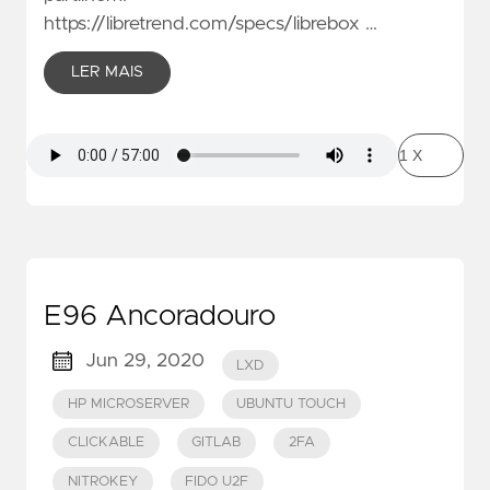
https://libretrend.com/specs/librebox …
LER MAIS
E96 Ancoradouro
Jun 29, 2020
LXD
HP MICROSERVER
UBUNTU TOUCH
CLICKABLE
GITLAB
2FA
NITROKEY
FIDO U2F