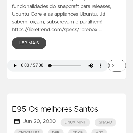
funcionalidades do snapcraft para releases,
Ubuntu Core e as appliances Ubuntu. Já
sabem: oiçam, subscrevam e partilhem!
https://libretrend.com/specs/librebox …
LER MAIS
E95 Os melhores Santos
Jun 20, 2020
LINUX MINT
SNAPD
CHROMIUM
DEB
DPKG
APT