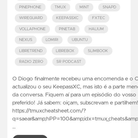
PINEPHONE
TMUX
MINT
SNAPD
WIREGUARD
KEEPASSXC
FXTEC
VOLLAPHONE
PINETAB
HALIUM
NEXUS
LOMIRI
UBUNTU
LIBRETREND
LIBREBOX
SLIMBOOK
RADIO ZERO
SR PODCAST
O Diogo finalmente recebeu uma encomenda e o 
actualizou o seu KeepassXC, mas isto é a parte men
da conversa. Fiquem aí para um episódio do vosso
preferido! Já sabem: oiçam, subscrevam e partilhem!
https://tmuxcheatsheet.com/?
q=saear&amp;hPP=100&amp;idx=tmux_cheats&amp;
…