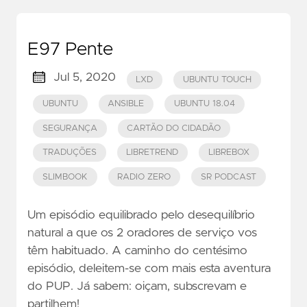
E97 Pente
Jul 5, 2020
LXD
UBUNTU TOUCH
UBUNTU
ANSIBLE
UBUNTU 18.04
SEGURANÇA
CARTÃO DO CIDADÃO
TRADUÇÕES
LIBRETREND
LIBREBOX
SLIMBOOK
RADIO ZERO
SR PODCAST
Um episódio equilibrado pelo desequilíbrio
natural a que os 2 oradores de serviço vos
têm habituado. A caminho do centésimo
episódio, deleitem-se com mais esta aventura
do PUP. Já sabem: oiçam, subscrevam e
partilhem!