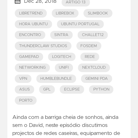
Dec 28, 2018
ARTIGO 13
LIBRETREND
LIBREBOX
SLIMBOOK
HORA UBUNTU
UBUNTU PORTUGAL
ENCONTRO
SINTRA
CHALLET12
THUNDERCLAW STUDIOS
FOSDEM
GAMEPAD
LOGITECH
REDE
NETWORKING
UNIFI
NEXTCLOUD
VPN
HUMBLEBUNDLE
GEMINI PDA
ASUS
GPL
ECLIPSE
PYTHON
PORTO
Ainda com a barriga cheia de sonhos, ainda
sem o David, neste episódio discutimos
projectos de redes caseiras, equipamento de