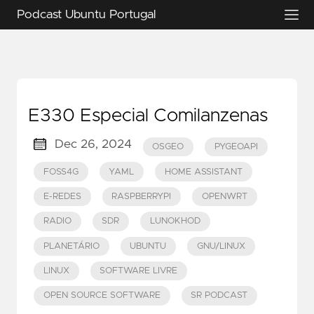
Podcast Ubuntu Portugal
E330 Especial Comilanzenas
Dec 26, 2024
OSGEO
PYGEOAPI
FOSS4G
YAML
HOME ASSISTANT
E-REDES
RASPBERRYPI
OPENWRT
RADIO
SDR
LUNOKHOD
PLANETÁRIO
UBUNTU
GNU/LINUX
LINUX
SOFTWARE LIVRE
OPEN SOURCE SOFTWARE
SR PODCAST