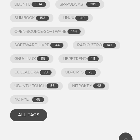
UBUNTU
SR-PODCAST
304
289
SLIMBOOK
LINUX
153
149
OPEN-SOURCE-SOFTWARE
144
SOFTWARE-LIVRE
RADIO-ZERO
144
143
GNU/LINUX
LIBRETREND
118
111
COLLABORA
UBPORTS
73
73
UBUNTU-TOUCH
NITROKEY
56
48
NOT-YET
48
ALL TAGS