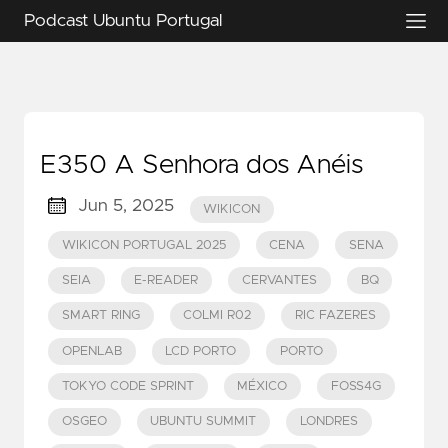
Podcast Ubuntu Portugal
E350 A Senhora dos Anéis
Jun 5, 2025
WIKICON
WIKICON PORTUGAL 2025
CENA
SENA
SEIA
E-READER
CERVANTES
BQ
SMART RING
COLMI R02
RIC FAZERES
OPENLAB
LCD PORTO
PORTO
TOKYO CODE SPRINT
MÉXICO
FOSS4G
OSGEO
UBUNTU SUMMIT
LONDRES