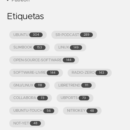
Patreon
Etiquetas
UBUNTU
SR-PODCAST
304
289
SLIMBOOK
LINUX
153
149
OPEN-SOURCE-SOFTWARE
144
SOFTWARE-LIVRE
RADIO-ZERO
144
143
GNU/LINUX
LIBRETREND
118
111
COLLABORA
UBPORTS
73
73
UBUNTU-TOUCH
NITROKEY
56
48
NOT-YET
48