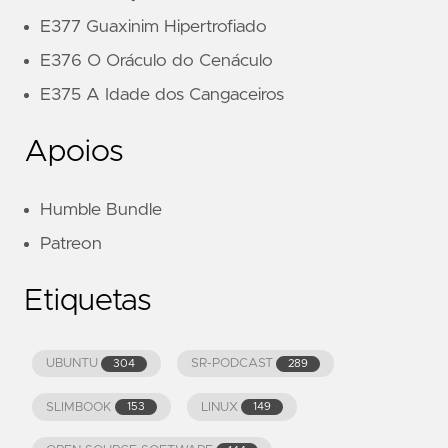
E377 Guaxinim Hipertrofiado
E376 O Oráculo do Cenáculo
E375 A Idade dos Cangaceiros
Apoios
Humble Bundle
Patreon
Etiquetas
UBUNTU
SR-PODCAST
304
289
SLIMBOOK
LINUX
153
149