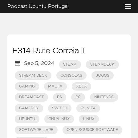
Podcast Ubuntu Portugal
E314 Rute Correia II
Sep 5, 2024
STEAM
STEAMDECK
STREAM DECK
CONSOLAS
JOGOS
GAMING
MALHA
XBOX
DREAMCAST
PS
PC
NINTENDO
GAMEBOY
SWITCH
PS VITA
UBUNTU
GNU/LINUX
LINUX
SOFTWARE LIVRE
OPEN SOURCE SOFTWARE