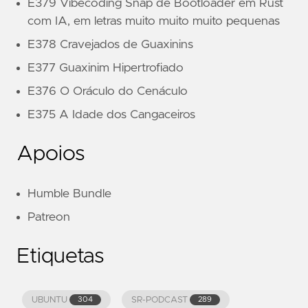
E379 Vibecoding Snap de Bootloader em Rust
com IA, em letras muito muito muito pequenas
E378 Cravejados de Guaxinins
E377 Guaxinim Hipertrofiado
E376 O Oráculo do Cenáculo
E375 A Idade dos Cangaceiros
Apoios
Humble Bundle
Patreon
Etiquetas
UBUNTU
SR-PODCAST
304
289