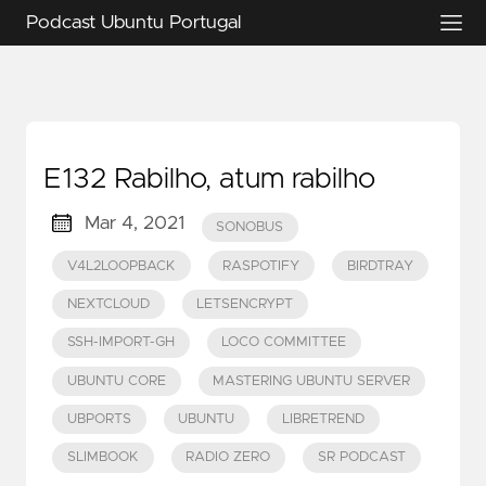
Podcast Ubuntu Portugal
E132 Rabilho, atum rabilho
Mar 4, 2021
SONOBUS
V4L2LOOPBACK
RASPOTIFY
BIRDTRAY
NEXTCLOUD
LETSENCRYPT
SSH-IMPORT-GH
LOCO COMMITTEE
UBUNTU CORE
MASTERING UBUNTU SERVER
UBPORTS
UBUNTU
LIBRETREND
SLIMBOOK
RADIO ZERO
SR PODCAST