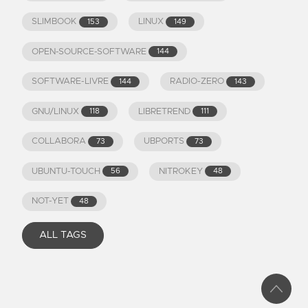
SLIMBOOK
LINUX
153
149
OPEN-SOURCE-SOFTWARE
144
SOFTWARE-LIVRE
RADIO-ZERO
144
143
GNU/LINUX
LIBRETREND
118
111
COLLABORA
UBPORTS
73
73
UBUNTU-TOUCH
NITROKEY
56
48
NOT-YET
48
ALL TAGS