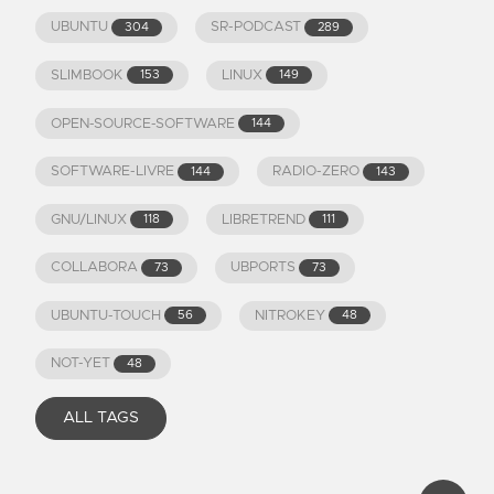
UBUNTU
SR-PODCAST
304
289
SLIMBOOK
LINUX
153
149
OPEN-SOURCE-SOFTWARE
144
SOFTWARE-LIVRE
RADIO-ZERO
144
143
GNU/LINUX
LIBRETREND
118
111
COLLABORA
UBPORTS
73
73
UBUNTU-TOUCH
NITROKEY
56
48
NOT-YET
48
ALL TAGS