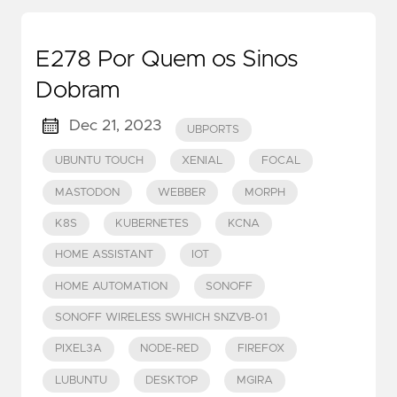
E278 Por Quem os Sinos
Dobram
Dec 21, 2023
UBPORTS
UBUNTU TOUCH
XENIAL
FOCAL
MASTODON
WEBBER
MORPH
K8S
KUBERNETES
KCNA
HOME ASSISTANT
IOT
HOME AUTOMATION
SONOFF
SONOFF WIRELESS SWHICH SNZVB-01
PIXEL3A
NODE-RED
FIREFOX
LUBUNTU
DESKTOP
MGIRA