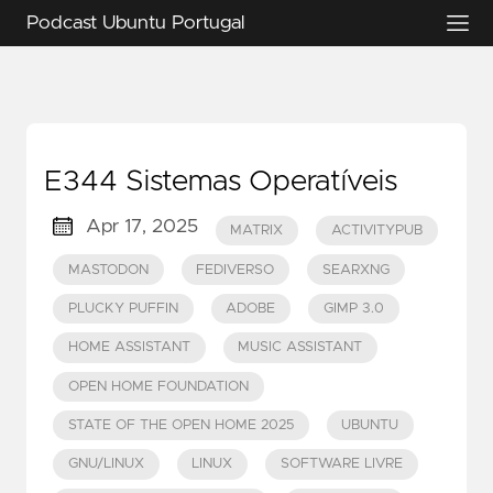
Podcast Ubuntu Portugal
E344 Sistemas Operatíveis
Apr 17, 2025
MATRIX
ACTIVITYPUB
MASTODON
FEDIVERSO
SEARXNG
PLUCKY PUFFIN
ADOBE
GIMP 3.0
HOME ASSISTANT
MUSIC ASSISTANT
OPEN HOME FOUNDATION
STATE OF THE OPEN HOME 2025
UBUNTU
GNU/LINUX
LINUX
SOFTWARE LIVRE