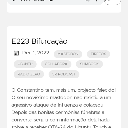
E223 Bifurcação
Dec 1, 2022
MASTODON
FIREFOX
UBUNTU
COLLABORA
SLIMBOOK
RADIO ZERO
SR PODCAST
O Constantino tem, mais um, projecto falecido!
O seu novíssimo mastodon não resistiu a um
agressivo ataque de Influenza e colapsou!
Depois das bonitas cerimónias fúnebres a
conversa seguiu com informação detalhada
sobre a receber OTA-24 do Ubuntu Touch e