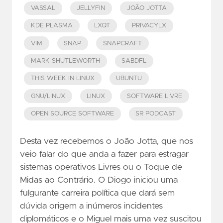
VASSAL
JELLYFIN
JOÃO JOTTA
KDE PLASMA
LXQT
PRIVACYLX
VIM
SNAP
SNAPCRAFT
MARK SHUTLEWORTH
SABDFL
THIS WEEK IN LINUX
UBUNTU
GNU/LINUX
LINUX
SOFTWARE LIVRE
OPEN SOURCE SOFTWARE
SR PODCAST
Desta vez recebemos o João Jotta, que nos
veio falar do que anda a fazer para estragar
sistemas operativos Livres ou o Toque de
Midas ao Contrário. O Diogo iniciou uma
fulgurante carreira política que dará sem
dúvida origem a inúmeros incidentes
diplomáticos e o Miguel mais uma vez suscitou