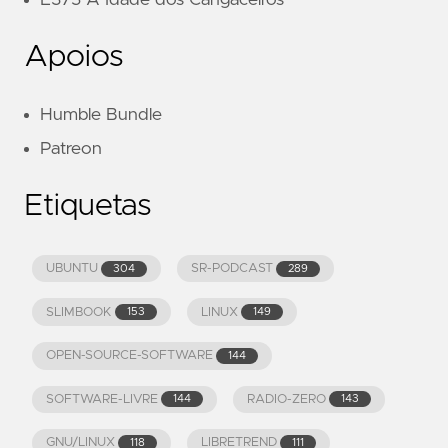
Apoios
Humble Bundle
Patreon
Etiquetas
UBUNTU
SR-PODCAST
304
289
SLIMBOOK
LINUX
153
149
OPEN-SOURCE-SOFTWARE
144
SOFTWARE-LIVRE
RADIO-ZERO
144
143
GNU/LINUX
LIBRETREND
118
111