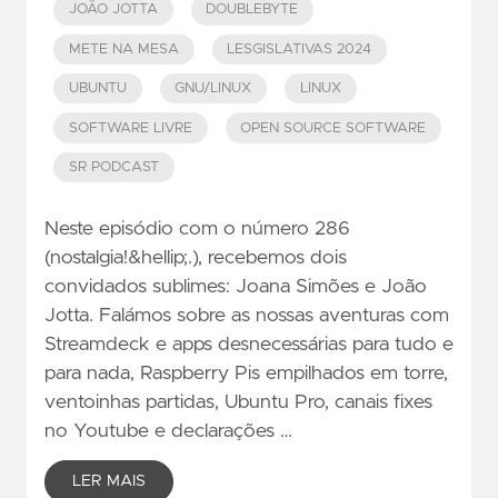
JOÃO JOTTA
DOUBLEBYTE
METE NA MESA
LESGISLATIVAS 2024
UBUNTU
GNU/LINUX
LINUX
SOFTWARE LIVRE
OPEN SOURCE SOFTWARE
SR PODCAST
Neste episódio com o número 286
(nostalgia!&hellip;.), recebemos dois
convidados sublimes: Joana Simões e João
Jotta. Falámos sobre as nossas aventuras com
Streamdeck e apps desnecessárias para tudo e
para nada, Raspberry Pis empilhados em torre,
ventoinhas partidas, Ubuntu Pro, canais fixes
no Youtube e declarações …
LER MAIS