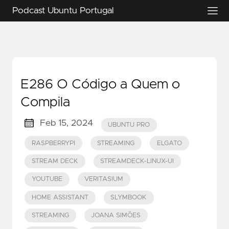
Podcast Ubuntu Portugal
E286 O Código a Quem o
Compila
Feb 15, 2024
UBUNTU PRO
RASPBERRYPI
STREAMING
ELGATO
STREAM DECK
STREAMDECK-LINUX-UI
YOUTUBE
VERITASIUM
HOME ASSISTANT
SLYMBOOK
STREAMING
JOANA SIMÕES