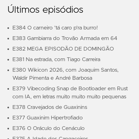
Últimos episódios
E384 O carneiro 'tá caro p'ra burro!
E383 Gambiarra do Trovão Armada em 64
E382 MEGA EPISODÃO DE DOMINGÃO
E381 Na estrada, com Tiago Carreira
E380 Wikicon 2026, com Joaquim Santos,
Waldir Pimenta e André Barbosa
E379 Vibecoding Snap de Bootloader em Rust
com IA, em letras muito muito muito pequenas
E378 Cravejados de Guaxinins
E377 Guaxinim Hipertrofiado
E376 O Oráculo do Cenáculo
E375 A Idade dos Cangaceiros