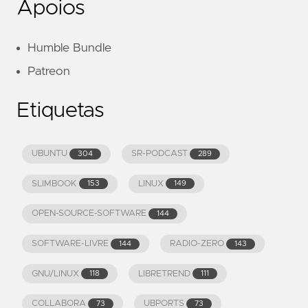
Apoios
Humble Bundle
Patreon
Etiquetas
UBUNTU
SR-PODCAST
304
289
SLIMBOOK
LINUX
153
149
OPEN-SOURCE-SOFTWARE
144
SOFTWARE-LIVRE
RADIO-ZERO
144
143
GNU/LINUX
LIBRETREND
118
111
COLLABORA
UBPORTS
73
73