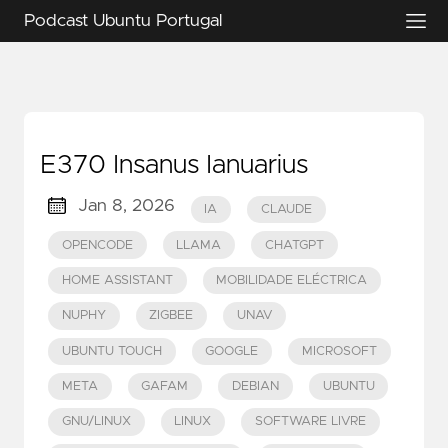
Podcast Ubuntu Portugal
E370 Insanus Ianuarius
Jan 8, 2026
IA
CLAUDE
OPENCODE
LLAMA
CHATGPT
HOME ASSISTANT
MOBILIDADE ELÉCTRICA
NUPHY
ZIGBEE
UNAV
UBUNTU TOUCH
GOOGLE
MICROSOFT
META
GAFAM
DEBIAN
UBUNTU
GNU/LINUX
LINUX
SOFTWARE LIVRE