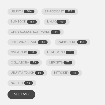
UBUNTU
SR-PODCAST
304
289
SLIMBOOK
LINUX
153
149
OPEN-SOURCE-SOFTWARE
144
SOFTWARE-LIVRE
RADIO-ZERO
144
143
GNU/LINUX
LIBRETREND
118
111
COLLABORA
UBPORTS
73
73
UBUNTU-TOUCH
NITROKEY
56
48
NOT-YET
48
ALL TAGS