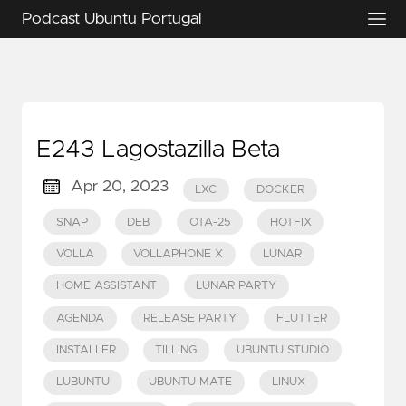
Podcast Ubuntu Portugal
E243 Lagostazilla Beta
Apr 20, 2023
LXC
DOCKER
SNAP
DEB
OTA-25
HOTFIX
VOLLA
VOLLAPHONE X
LUNAR
HOME ASSISTANT
LUNAR PARTY
AGENDA
RELEASE PARTY
FLUTTER
INSTALLER
TILLING
UBUNTU STUDIO
LUBUNTU
UBUNTU MATE
LINUX