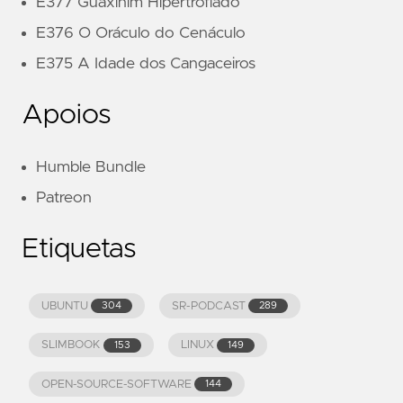
E377 Guaxinim Hipertrofiado
E376 O Oráculo do Cenáculo
E375 A Idade dos Cangaceiros
Apoios
Humble Bundle
Patreon
Etiquetas
UBUNTU
SR-PODCAST
304
289
SLIMBOOK
LINUX
153
149
OPEN-SOURCE-SOFTWARE
144