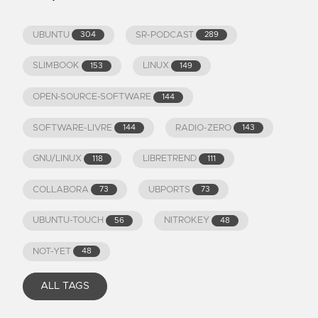
UBUNTU
SR-PODCAST
304
289
SLIMBOOK
LINUX
153
149
OPEN-SOURCE-SOFTWARE
144
SOFTWARE-LIVRE
RADIO-ZERO
144
143
GNU/LINUX
LIBRETREND
118
111
COLLABORA
UBPORTS
73
73
UBUNTU-TOUCH
NITROKEY
56
48
NOT-YET
48
ALL TAGS