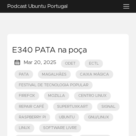
Podcast Ubuntu Portugal
E340 PATA na poça
Mar 20, 2025
ODET
ECTL
PATA
MAGALHÃES
CAIXA MÁGICA
FESTIVAL DE TECNOLOGIA POPULAR
FIREFOX
MOZILLA
CENTRO LINUX
REPAIR CAFÉ
SUPERTUXKART
SIGNAL
RASPBERRY PI
UBUNTU
GNU/LINUX
LINUX
SOFTWARE LIVRE