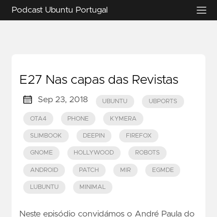
Podcast Ubuntu Portugal
E27 Nas capas das Revistas
Sep 23, 2018
UBUNTU
UBPORTS
OTA4
PHONE
KYMERA
SLIMBOOK
DEEPIN
FIREFOX
GNOME
HOLLYWOOD
ROBOTS
ANDROID
PATCH
MIR
EGMDE
LUBUNTU
MINIMAL
Neste episódio convidámos o André Paula do