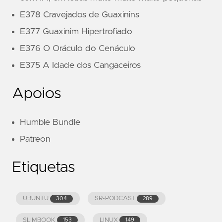
E378 Cravejados de Guaxinins
E377 Guaxinim Hipertrofiado
E376 O Oráculo do Cenáculo
E375 A Idade dos Cangaceiros
Apoios
Humble Bundle
Patreon
Etiquetas
UBUNTU
SR-PODCAST
304
289
SLIMBOOK
LINUX
153
149