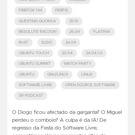
FIREFOX 144
PERFIS
QUESTING QUOKKA
25.10
RESOLUTE RACOON
26.04
FLATPAK
RUST
SUDO
24.04
UBUNTU TOUCH
20.04
24.04.1.0
UBUNTU SUMMIT
WATCH PARTY
UBUNTU
GNU/LINUX
LINUX
SOFTWARE LIVRE
OPEN SOURCE SOFTWARE
SR PODCAST
O Diogo ficou afectado da garganta? O Miguel
perdeu o comboio? A culpa é da IA! De
regresso da Festa do Software Livre,