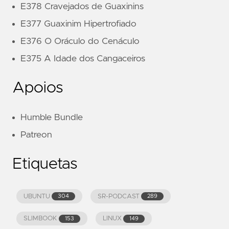
E378 Cravejados de Guaxinins
E377 Guaxinim Hipertrofiado
E376 O Oráculo do Cenáculo
E375 A Idade dos Cangaceiros
Apoios
Humble Bundle
Patreon
Etiquetas
UBUNTU
SR-PODCAST
304
289
SLIMBOOK
LINUX
153
149