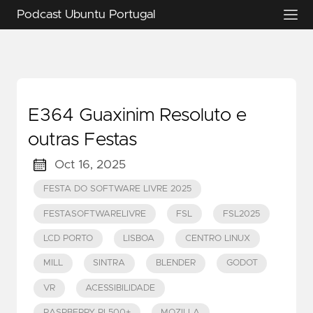
Podcast Ubuntu Portugal
E364 Guaxinim Resoluto e
outras Festas
Oct 16, 2025
FESTA DO SOFTWARE LIVRE 2025
FESTASOFTWARELIVRE
FSL
FSL2025
LCD PORTO
LISBOA
CENTRO LINUX
MILL
SINTRA
BLENDER
GODOT
VR
ACESSIBILIDADE
RASPBERRY PI 500+
MOZILLA