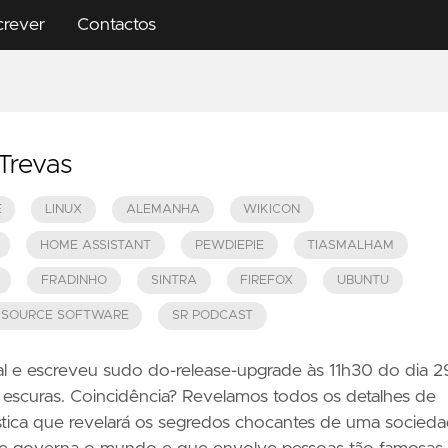
crever
Contactos
Trevas
E
LINUX
ALEMANHA
WIKICON
HOME ASSISTANT
PEWDIEPIE
TIASMALHAM
FRADINHO
SINTRA
FIREFOX
UBUNTU
 SOURCE SOFTWARE
SR PODCAST
al e escreveu sudo do-release-upgrade às 11h30 do dia 2
às escuras. Coincidência? Revelamos todos os detalhes de
tica que revelará os segredos chocantes de uma socied