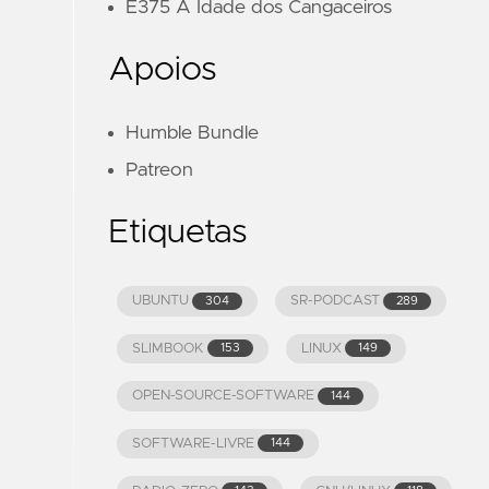
E375 A Idade dos Cangaceiros
Apoios
Humble Bundle
Patreon
Etiquetas
UBUNTU
SR-PODCAST
304
289
SLIMBOOK
LINUX
153
149
OPEN-SOURCE-SOFTWARE
144
SOFTWARE-LIVRE
144