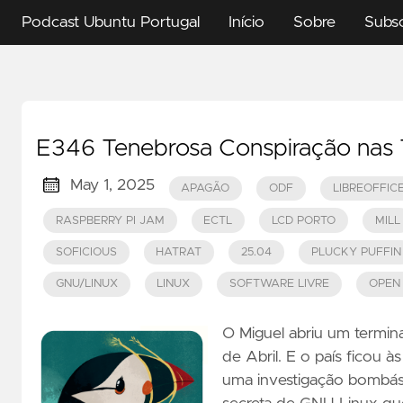
Podcast Ubuntu Portugal
Início
Sobre
Subs
E346 Tenebrosa Conspiração nas 
May 1, 2025
APAGÃO
ODF
LIBREOFFIC
RASPBERRY PI JAM
ECTL
LCD PORTO
MILL
SOFICIOUS
HATRAT
25.04
PLUCKY PUFFIN
GNU/LINUX
LINUX
SOFTWARE LIVRE
OPEN
O Miguel abriu um termin
de Abril. E o país ficou 
uma investigação bombás