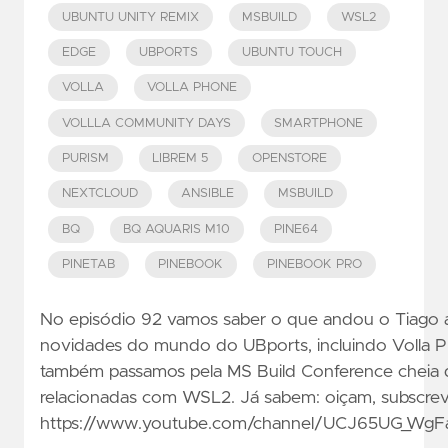
UBUNTU UNITY REMIX
MSBUILD
WSL2
EDGE
UBPORTS
UBUNTU TOUCH
VOLLA
VOLLA PHONE
VOLLLA COMMUNITY DAYS
SMARTPHONE
PURISM
LIBREM 5
OPENSTORE
NEXTCLOUD
ANSIBLE
MSBUILD
BQ
BQ AQUARIS M10
PINE64
PINETAB
PINEBOOK
PINEBOOK PRO
No episódio 92 vamos saber o que andou o Tiago a
novidades do mundo do UBports, incluindo Volla P
também passamos pela MS Build Conference cheia 
relacionadas com WSL2. Já sabem: oiçam, subscrev
https://www.youtube.com/channel/UCJ65UG_Wg