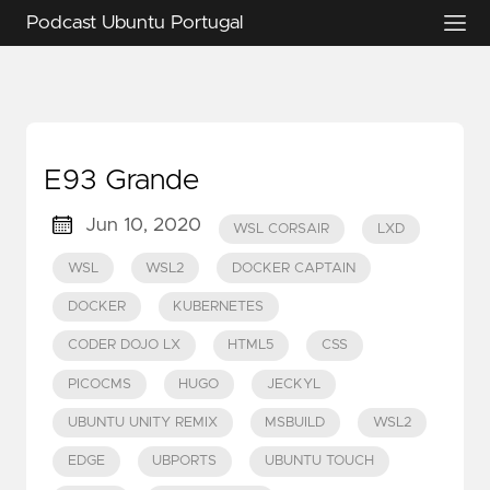
Podcast Ubuntu Portugal
E93 Grande
Jun 10, 2020
WSL CORSAIR
LXD
WSL
WSL2
DOCKER CAPTAIN
DOCKER
KUBERNETES
CODER DOJO LX
HTML5
CSS
PICOCMS
HUGO
JECKYL
UBUNTU UNITY REMIX
MSBUILD
WSL2
EDGE
UBPORTS
UBUNTU TOUCH