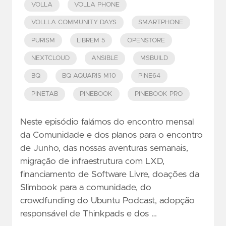
VOLLA
VOLLA PHONE
VOLLLA COMMUNITY DAYS
SMARTPHONE
PURISM
LIBREM 5
OPENSTORE
NEXTCLOUD
ANSIBLE
MSBUILD
BQ
BQ AQUARIS M10
PINE64
PINETAB
PINEBOOK
PINEBOOK PRO
Neste episódio falámos do encontro mensal
da Comunidade e dos planos para o encontro
de Junho, das nossas aventuras semanais,
migração de infraestrutura com LXD,
financiamento de Software Livre, doações da
Slimbook para a comunidade, do
crowdfunding do Ubuntu Podcast, adopção
responsável de Thinkpads e dos …