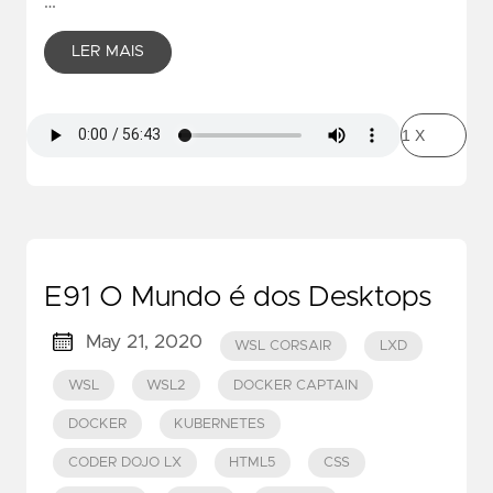
…
LER MAIS
E91 O Mundo é dos Desktops
May 21, 2020
WSL CORSAIR
LXD
WSL
WSL2
DOCKER CAPTAIN
DOCKER
KUBERNETES
CODER DOJO LX
HTML5
CSS