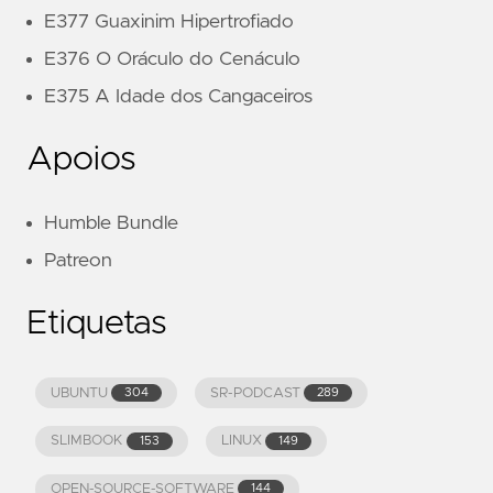
E377 Guaxinim Hipertrofiado
E376 O Oráculo do Cenáculo
E375 A Idade dos Cangaceiros
Apoios
Humble Bundle
Patreon
Etiquetas
UBUNTU
SR-PODCAST
304
289
SLIMBOOK
LINUX
153
149
OPEN-SOURCE-SOFTWARE
144