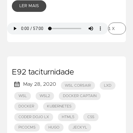
LER MAIS
E92 taciturnidade
May 28, 2020
WSL CORSAIR
LXD
WSL
WSL2
DOCKER CAPTAIN
DOCKER
KUBERNETES
CODER DOJO LX
HTML5
CSS
PICOCMS
HUGO
JECKYL