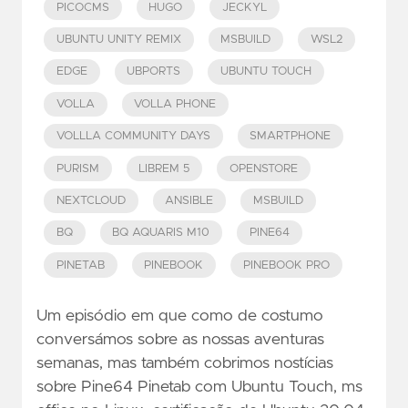
PICOCMS
HUGO
JECKYL
UBUNTU UNITY REMIX
MSBUILD
WSL2
EDGE
UBPORTS
UBUNTU TOUCH
VOLLA
VOLLA PHONE
VOLLLA COMMUNITY DAYS
SMARTPHONE
PURISM
LIBREM 5
OPENSTORE
NEXTCLOUD
ANSIBLE
MSBUILD
BQ
BQ AQUARIS M10
PINE64
PINETAB
PINEBOOK
PINEBOOK PRO
Um episódio em que como de costumo
conversámos sobre as nossas aventuras
semanas, mas também cobrimos nostícias
sobre Pine64 Pinetab com Ubuntu Touch, ms