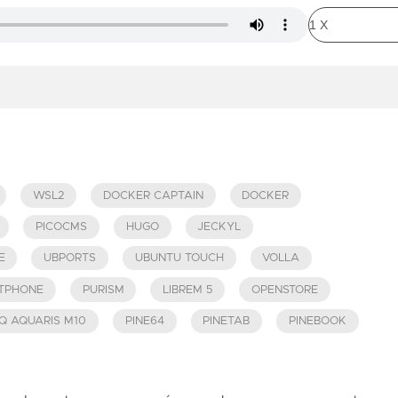
WSL2
DOCKER CAPTAIN
DOCKER
PICOCMS
HUGO
JECKYL
E
UBPORTS
UBUNTU TOUCH
VOLLA
TPHONE
PURISM
LIBREM 5
OPENSTORE
Q AQUARIS M10
PINE64
PINETAB
PINEBOOK