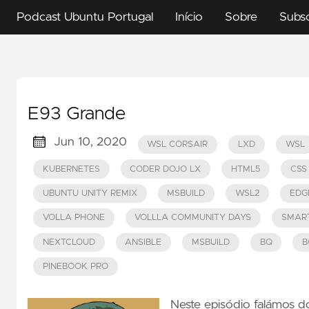
Podcast Ubuntu Portugal
Início
Sobre
Subs
E93 Grande
Jun 10, 2020
WSL CORSAIR
LXD
WSL
KUBERNETES
CODER DOJO LX
HTML5
CSS
UBUNTU UNITY REMIX
MSBUILD
WSL2
EDG
VOLLA PHONE
VOLLLA COMMUNITY DAYS
SMAR
NEXTCLOUD
ANSIBLE
MSBUILD
BQ
B
PINEBOOK PRO
Neste episódio falámos 