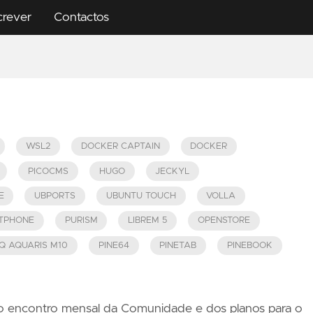
crever
Contactos
WSL2
DOCKER CAPTAIN
DOCKER
PICOCMS
HUGO
JECKYL
E
UBPORTS
UBUNTU TOUCH
VOLLA
TPHONE
PURISM
LIBREM 5
OPENSTORE
Q AQUARIS M10
PINE64
PINETAB
PINEBOOK
do encontro mensal da Comunidade e dos planos para o