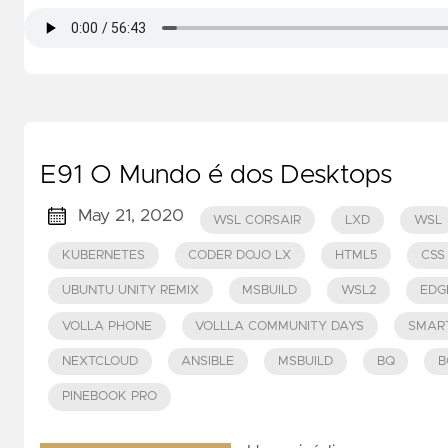
E91 O Mundo é dos Desktops
May 21, 2020
WSL CORSAIR
LXD
WSL
KUBERNETES
CODER DOJO LX
HTML5
CSS
UBUNTU UNITY REMIX
MSBUILD
WSL2
EDG
VOLLA PHONE
VOLLLA COMMUNITY DAYS
SMAR
NEXTCLOUD
ANSIBLE
MSBUILD
BQ
B
PINEBOOK PRO