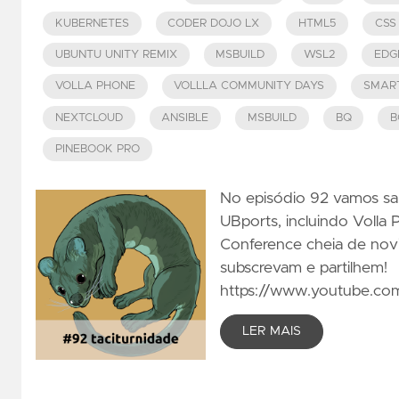
KUBERNETES
CODER DOJO LX
HTML5
CSS
UBUNTU UNITY REMIX
MSBUILD
WSL2
EDG
VOLLA PHONE
VOLLLA COMMUNITY DAYS
SMAR
NEXTCLOUD
ANSIBLE
MSBUILD
BQ
B
PINEBOOK PRO
No episódio 92 vamos sa
UBports, incluindo Volla
Conference cheia de nov
subscrevam e partilhem!
https://www.youtube.c
LER MAIS