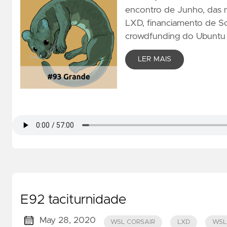
encontro de Junho, das n
LXD, financiamento de S
crowdfunding do Ubuntu 
LER MAIS
E92 taciturnidade
May 28, 2020
WSL CORSAIR
LXD
WSL