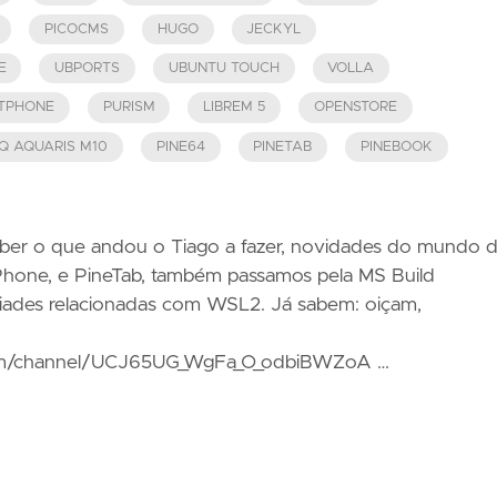
PICOCMS
HUGO
JECKYL
E
UBPORTS
UBUNTU TOUCH
VOLLA
TPHONE
PURISM
LIBREM 5
OPENSTORE
Q AQUARIS M10
PINE64
PINETAB
PINEBOOK
ber o que andou o Tiago a fazer, novidades do mundo 
 Phone, e PineTab, também passamos pela MS Build
iades relacionadas com WSL2. Já sabem: oiçam,
om/channel/UCJ65UG_WgFa_O_odbiBWZoA …