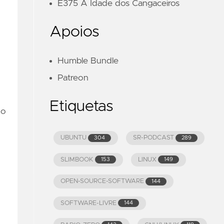
E375 A Idade dos Cangaceiros
Apoios
Humble Bundle
Patreon
Etiquetas
do
UBUNTU
SR-PODCAST
304
289
SLIMBOOK
LINUX
153
149
OPEN-SOURCE-SOFTWARE
144
SOFTWARE-LIVRE
144