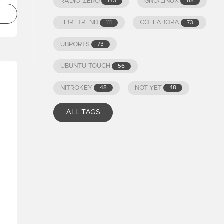
RADIO-ZERO
GNU/LINUX
143
118
LIBRETREND
COLLABORA
111
73
UBPORTS
73
UBUNTU-TOUCH
56
NITROKEY
NOT-YET
48
48
ALL TAGS