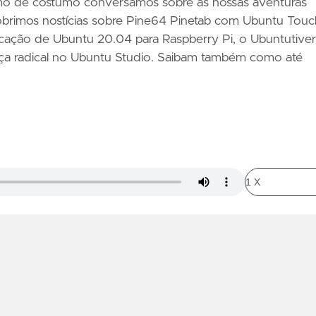
o de costumo conversámos sobre as nossas aventuras
rimos nostícias sobre Pine64 Pinetab com Ubuntu Touc
ificação de Ubuntu 20.04 para Raspberry Pi, o Ubuntutive
a radical no Ubuntu Studio. Saibam também como até