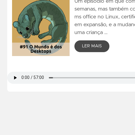
Um episódio em que com
semanas, mas também cob
ms office no Linux, cert
em expansão, e a mudanç
uma criança …
LER MAIS